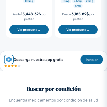
100mg
10mg
2.5mg
20mg
5mg
15,448.32$
3,185.89$
Desde
por
Desde
por
pastilla
pastilla
Ver producto →
Ver producto →
Descarga nuestra app gratis
Instalar
Buscar por condición
Encuentra medicamentos por condición de salud