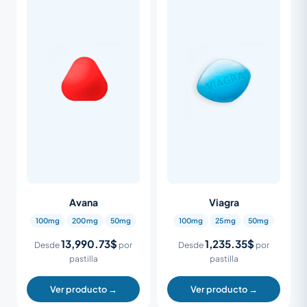
Avana
Viagra
100mg
200mg
50mg
100mg
25mg
50mg
13,990.73$
1,235.35$
Desde
por
Desde
por
pastilla
pastilla
Ver producto →
Ver producto →