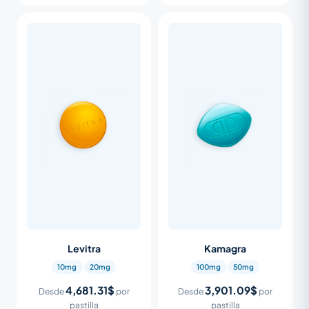
Levitra
Kamagra
10mg
20mg
100mg
50mg
4,681.31$
3,901.09$
Desde
por
Desde
por
pastilla
pastilla