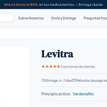
Ahorra hasta un 80%
en tus medicamentos — Entrega rápida
Sobre Nosotros
Envío y Entrega
Preguntas fre
Levitra
3 opiniones de clientes
Entrega: 4–7 días
Métodos de pago s
Principio activo:
Vardenafilo