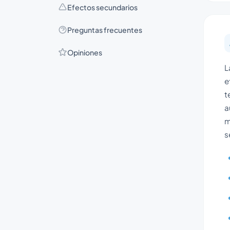
Efectos secundarios
Preguntas frecuentes
Opiniones
L
e
t
a
m
s