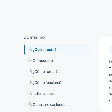
CONTENIDO
¿Qué es esto?
Compuesto
L
f
¿Cómo tomar?
s
s
¿Cómo funciona?
e
Indicaciones
s
e
Contraindicaciones