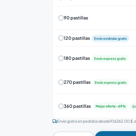
90 pastillas
120 pastillas
Envío estándar gratis
180 pastillas
Envío express gratis
270 pastillas
Envío express gratis
360 pastillas
Mejor oferta -69%
En
Envío gratis en pedidos desde
936262.00 $
,