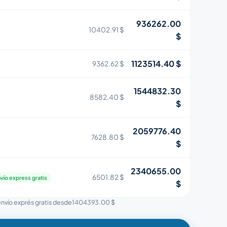
936262.00
10402.91 $
$
1123514.40 $
9362.62 $
1544832.30
8582.40 $
$
2059776.40
7628.80 $
$
2340655.00
6501.82 $
vío express gratis
$
 envío exprés gratis desde
1404393.00 $