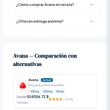
¿Cómo comprar Avana sin receta?
¿Ofrecen entrega anónima?
Avana — Comparación con
alternativas
Avana
Actual
Principio activo: Avanafilo
100mg
200mg
50mg
524306.72 $
Desde
4.1 (3)
Pastillas