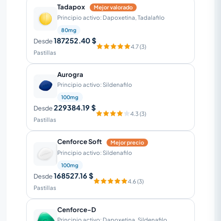
Tadapox
Mejor valorado
Principio activo: Dapoxetina, Tadalafilo
80mg
187252.40 $
Desde
4.7 (3)
Pastillas
Aurogra
Principio activo: Sildenafilo
100mg
229384.19 $
Desde
4.3 (3)
Pastillas
Cenforce Soft
Mejor precio
Principio activo: Sildenafilo
100mg
168527.16 $
Desde
4.6 (3)
Pastillas
Cenforce-D
Principio activo: Dapoxetina, Sildenafilo