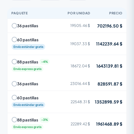
PAQUETE
POR UNIDAD
PRECIO
702196.50 $
36 pastillas
19505.46 $
60 pastillas
1142239.64 $
19037.33 $
Envío estándar gratis
88 pastillas
1643139.81 $
18672.04 $
Envío express gratis
828591.87 $
36 pastillas
23016.44 $
60 pastillas
1352898.59 $
22548.31 $
Envío estándar gratis
88 pastillas
1961468.89 $
22289.42 $
Envío express gratis