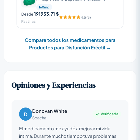
160mg
191933.71 $
Desde
4.5 (3)
Pastillas
Compare todos los medicamentos para
Productos para Disfunción Eréctil →
Opiniones y Experiencias
Donovan White
D
Verificada
Soacha
El medicamento me ayudó a mejorar mi vida
íntima. Durante mucho tiempo tuve problemas