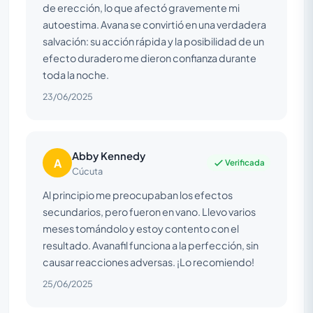
de erección, lo que afectó gravemente mi
autoestima. Avana se convirtió en una verdadera
salvación: su acción rápida y la posibilidad de un
efecto duradero me dieron confianza durante
toda la noche.
23/06/2025
Abby Kennedy
A
Verificada
Cúcuta
Al principio me preocupaban los efectos
secundarios, pero fueron en vano. Llevo varios
meses tomándolo y estoy contento con el
resultado. Avanafil funciona a la perfección, sin
causar reacciones adversas. ¡Lo recomiendo!
25/06/2025