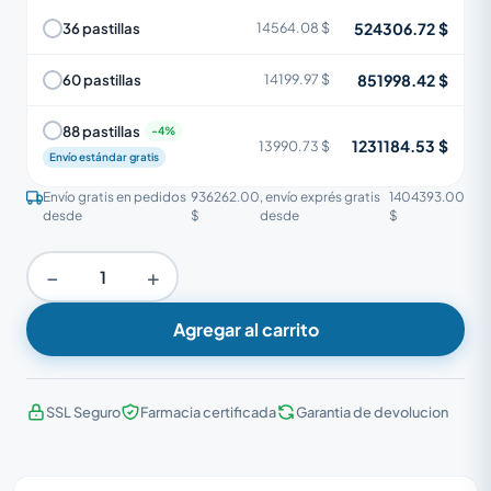
524306.72 $
36 pastillas
14564.08 $
851998.42 $
60 pastillas
14199.97 $
88 pastillas
1231184.53 $
13990.73 $
Envío estándar gratis
Envío gratis en pedidos
936262.00
, envío exprés gratis
1404393.00
desde
$
desde
$
−
+
Agregar al carrito
SSL Seguro
Farmacia certificada
Garantia de devolucion