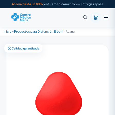
Ahorra hasta un 80%
en tus medicamentos — Entrega rápida
Inicio
»
Productos para Disfunción Eréctil
»
Avana
Calidad garantizada