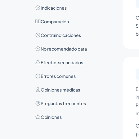
Indicaciones
C
Comparación
S
b
Contraindicaciones
No recomendado para
Efectos secundarios
Errores comunes
E
Opiniones médicas
i
Preguntas frecuentes
P
m
Opiniones
C
t