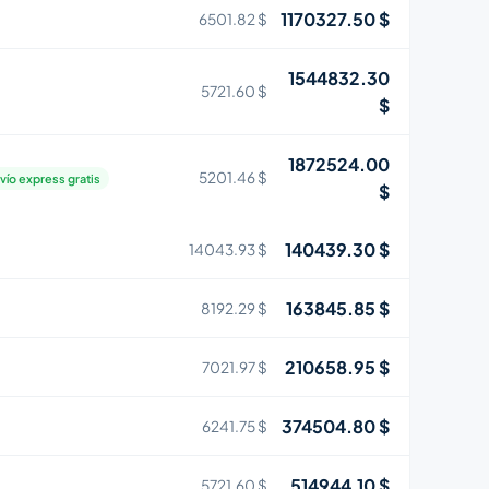
1170327.50 $
6501.82 $
1544832.30
5721.60 $
$
1872524.00
5201.46 $
vío express gratis
$
140439.30 $
14043.93 $
163845.85 $
8192.29 $
210658.95 $
7021.97 $
374504.80 $
6241.75 $
514944.10 $
5721.60 $