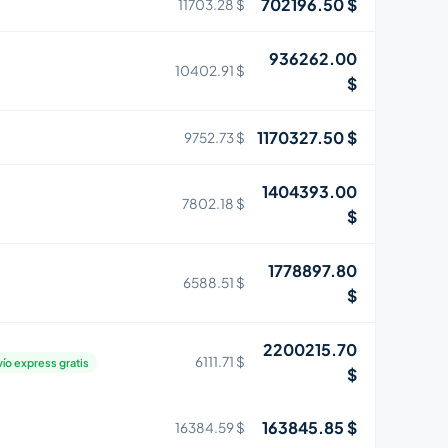
702196.50 $
11703.28 $
936262.00
10402.91 $
$
1170327.50 $
9752.73 $
1404393.00
7802.18 $
$
1778897.80
6588.51 $
$
2200215.70
6111.71 $
ío express gratis
$
163845.85 $
16384.59 $