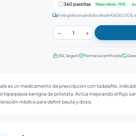
360 pastillas
Mejor oferta -75%
En
Envío gratis en pedidos desde
936262.00 $
,
−
+
SSL Seguro
Farmacia certificada
Gara
alis es un medicamento de prescripción con tadalafilo, indicado
r hiperplasia benigna de próstata. Actúa mejorando el flujo s
loración médica para definir pauta y dosis.