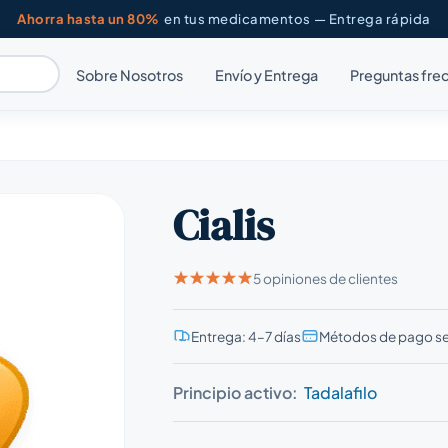
Ahorra hasta un 80%
en tus medicamentos — Entrega rápida
Sobre Nosotros
Envío y Entrega
Preguntas fre
Cialis
5 opiniones de clientes
Entrega: 4–7 días
Métodos de pago s
Principio activo:
Tadalafilo