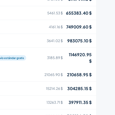
655383.40 $
5461.53 $
749009.60 $
4161.16 $
983075.10 $
3641.02 $
1146920.95
3185.89 $
vío estándar gratis
$
210658.95 $
21065.90 $
304285.15 $
15214.26 $
397911.35 $
13263.71 $