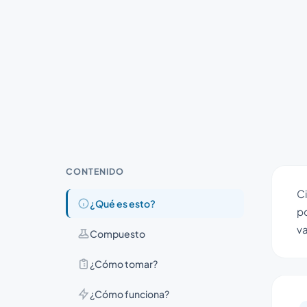
CONTENIDO
Ci
¿Qué es esto?
po
va
Compuesto
¿Cómo tomar?
¿Cómo funciona?