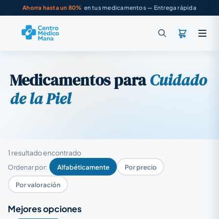
Ahorra hasta un 80%
en tus medicamentos — Entrega rápida
Medicamentos para
Cuidado
de la Piel
1 resultado encontrado
Ordenar por:
Alfabéticamente
Por precio
Por valoración
Mejores opciones