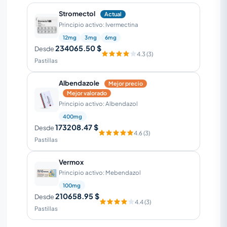
Stromectol
Actual
Principio activo: Ivermectina
12mg
3mg
6mg
234065.50 $
Desde
4.3 (3)
Pastillas
Albendazole
Mejor precio
Mejor valorado
Principio activo: Albendazol
400mg
173208.47 $
Desde
4.6 (3)
Pastillas
Vermox
Principio activo: Mebendazol
100mg
210658.95 $
Desde
4.4 (3)
Pastillas