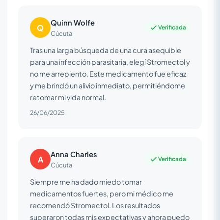
Quinn Wolfe
Q
Verificada
Cúcuta
Tras una larga búsqueda de una cura asequible
para una infección parasitaria, elegí Stromectol y
no me arrepiento. Este medicamento fue eficaz
y me brindó un alivio inmediato, permitiéndome
retomar mi vida normal.
26/06/2025
Anna Charles
A
Verificada
Cúcuta
Siempre me ha dado miedo tomar
medicamentos fuertes, pero mi médico me
recomendó Stromectol. Los resultados
superaron todas mis expectativas y ahora puedo