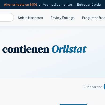
Ahorra hasta un 80%
en tus medicamentos — Entrega rápida
Sobre Nosotros
Envío y Entrega
Preguntas fre
 contienen
Orlistat
Ordenar por: