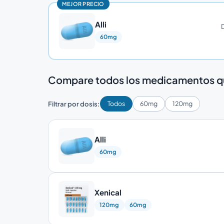
MEJOR PRECIO
Alli
60mg
Compare todos los medicamentos qu
Filtrar por dosis:
Todos
60mg
120mg
Alli
60mg
Xenical
120mg
60mg