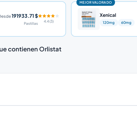
MEJOR VALORADO
Xenical
191933.71 $
Desde
4.4 (3)
120mg
60mg
Pastillas
e contienen Orlistat