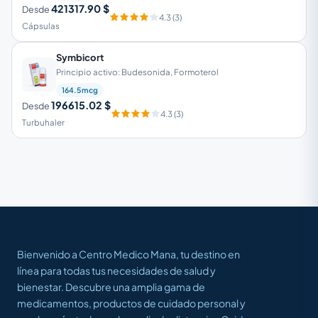
421317.90 $
Desde
4.3 (3)
Cápsulas
Symbicort
Principio activo: Budesonida, Formoterol
164.5mcg
196615.02 $
Desde
4.3 (3)
Turbuhaler
Bienvenido a Centro Medico Mana, tu destino en
línea para todas tus necesidades de salud y
bienestar. Descubre una amplia gama de
medicamentos, productos de cuidado personal y