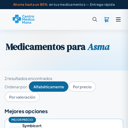
Ahorra hasta un 80%
en tus medicamentos — Entrega rápida
Medicamentos para
Asma
2 resultados encontrados
Ordenar por:
Alfabéticamente
Por precio
Por valoración
Mejores opciones
MEJOR PRECIO
Symbicort