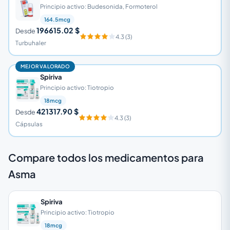
Principio activo: Budesonida, Formoterol
164.5mcg
196615.02 $
Desde
4.3 (3)
Turbuhaler
MEJOR VALORADO
Spiriva
Principio activo: Tiotropio
18mcg
421317.90 $
Desde
4.3 (3)
Cápsulas
Compare todos los medicamentos para
Asma
Spiriva
Principio activo: Tiotropio
18mcg