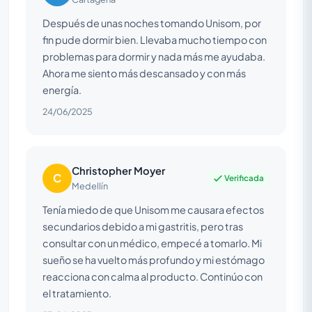
Después de unas noches tomando Unisom, por
fin pude dormir bien. Llevaba mucho tiempo con
problemas para dormir y nada más me ayudaba.
Ahora me siento más descansado y con más
energía.
24/06/2025
Christopher Moyer
C
Verificada
Medellín
Tenía miedo de que Unisom me causara efectos
secundarios debido a mi gastritis, pero tras
consultar con un médico, empecé a tomarlo. Mi
sueño se ha vuelto más profundo y mi estómago
reacciona con calma al producto. Continúo con
el tratamiento.