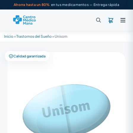
Ahorra hasta un 80%
en tus medicamentos — Entrega rápida
Inicio
»
Trastornos del Sueño
»
Unisom
Calidad garantizada