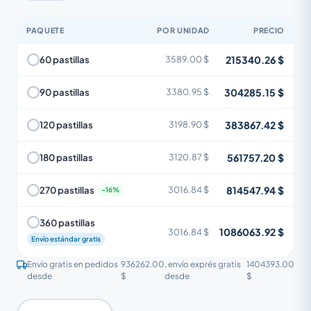
PAQUETE
POR UNIDAD
PRECIO
215340.26 $
60 pastillas
3589.00 $
304285.15 $
90 pastillas
3380.95 $
383867.42 $
120 pastillas
3198.90 $
561757.20 $
180 pastillas
3120.87 $
814547.94 $
270 pastillas
3016.84 $
360 pastillas
1086063.92 $
3016.84 $
Envío estándar gratis
Envío gratis en pedidos
936262.00
, envío exprés gratis
1404393.00
desde
$
desde
$