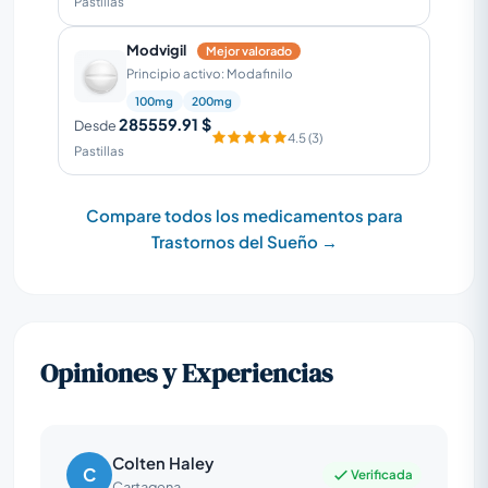
Pastillas
Modvigil
Mejor valorado
Principio activo: Modafinilo
100mg
200mg
285559.91 $
Desde
4.5 (3)
Pastillas
Compare todos los medicamentos para
Trastornos del Sueño →
Opiniones y Experiencias
Colten Haley
C
Verificada
Cartagena