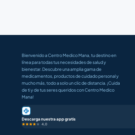
Bienvenido a Centro Medico Mana, tu destino en
línea para todas tus necesidades de salud y
bienestar. Descubre una amplia gama de
medicamentos, productos de cuidado personal y
mucho más, todo a solo un clic de distancia. ¡Cuida
de ti y de tus seres queridos con Centro Medico
Mana!
Descarga nuestra app gratis
4,0