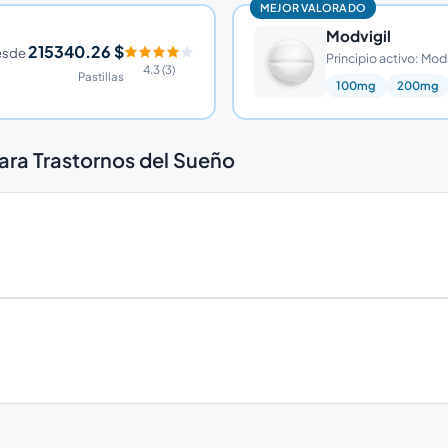
MEJOR VALORADO
Modvigil
215340.26 $
esde
Principio activo: Mod
4.3 (3)
Pastillas
100mg
200mg
ra Trastornos del Sueño