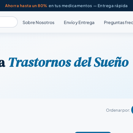
Ahorra hasta un 80%
en tus medicamentos — Entrega rápida
Sobre Nosotros
Envío y Entrega
Preguntas fre
ra
Trastornos del Sueño
Ordenar por: