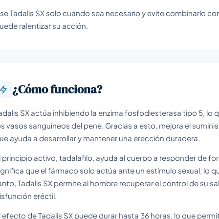
se Tadalis SX solo cuando sea necesario y evite combinarlo con
uede ralentizar su acción.
¿Cómo funciona?
adalis SX actúa inhibiendo la enzima fosfodiesterasa tipo 5, lo 
os vasos sanguíneos del pene. Gracias a esto, mejora el sumini
ue ayuda a desarrollar y mantener una erección duradera.
l principio activo, tadalafilo, ayuda al cuerpo a responder de for
ignifica que el fármaco solo actúa ante un estímulo sexual, lo qu
anto, Tadalis SX permite al hombre recuperar el control de su sal
isfunción eréctil.
l efecto de Tadalis SX puede durar hasta 36 horas, lo que permit