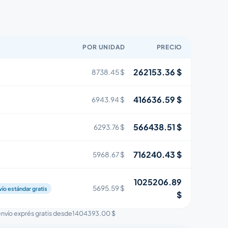
POR UNIDAD
PRECIO
262153.36 $
8738.45 $
416636.59 $
6943.94 $
566438.51 $
6293.76 $
716240.43 $
5968.67 $
1025206.89
5695.59 $
vío estándar gratis
$
 envío exprés gratis desde
1404393.00 $