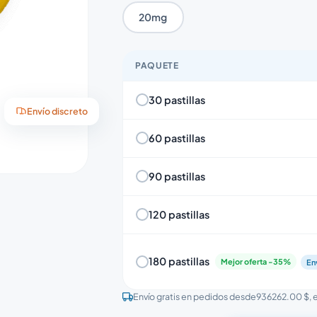
20mg
PAQUETE
30 pastillas
Envío discreto
60 pastillas
90 pastillas
120 pastillas
180 pastillas
Mejor oferta -35%
En
Envío gratis en pedidos desde
936262.00 $
,