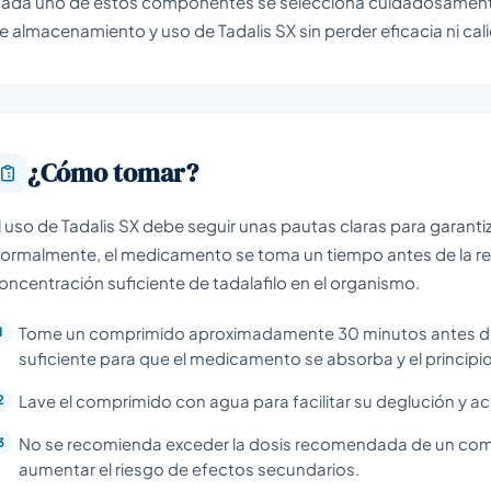
ada uno de estos componentes se selecciona cuidadosamente 
e almacenamiento y uso de Tadalis SX sin perder eficacia ni cal
¿Cómo tomar?
l uso de Tadalis SX debe seguir unas pautas claras para garanti
ormalmente, el medicamento se toma un tiempo antes de la rel
oncentración suficiente de tadalafilo en el organismo.
Tome un comprimido aproximadamente 30 minutos antes de la
suficiente para que el medicamento se absorba y el principi
Lave el comprimido con agua para facilitar su deglución y a
No se recomienda exceder la dosis recomendada de un compr
aumentar el riesgo de efectos secundarios.