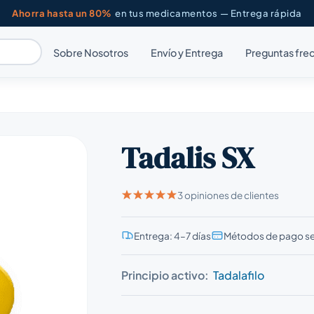
Ahorra hasta un 80%
en tus medicamentos — Entrega rápida
Sobre Nosotros
Envío y Entrega
Preguntas fre
Tadalis SX
3 opiniones de clientes
Entrega: 4–7 días
Métodos de pago s
Principio activo:
Tadalafilo