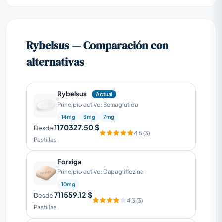
Rybelsus — Comparación con
alternativas
Rybelsus
Actual
Principio activo: Semaglutida
14mg
3mg
7mg
1170327.50 $
Desde
4.5 (3)
Pastillas
Forxiga
Principio activo: Dapagliflozina
10mg
711559.12 $
Desde
4.3 (3)
Pastillas