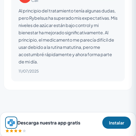
Cali
Al principio del tratamiento tenía algunas dudas,
pero Rybelsus ha superado mis expectativas. Mis
niveles de azúcar están bajo control y mi
bienestar ha mejorado significativamente. Al
principio, el medicamento me parecía difícil de
usar debido a la rutina matutina, pero me
acostumbré rápidamente y ahora forma parte
de mi día.
11/07/2025
Descarga nuestra app gratis
Instalar