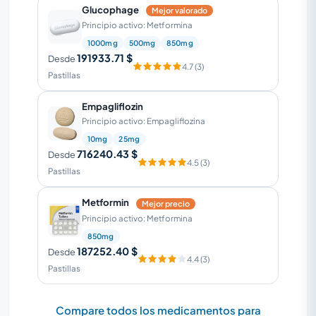
Glucophage
Mejor valorado
Principio activo: Metformina
1000mg
500mg
850mg
191933.71 $
Desde
4.7 (3)
Pastillas
Empagliflozin
Principio activo: Empagliflozina
10mg
25mg
716240.43 $
Desde
4.5 (3)
Pastillas
Metformin
Mejor precio
Principio activo: Metformina
850mg
187252.40 $
Desde
4.4 (3)
Pastillas
Compare todos los medicamentos para