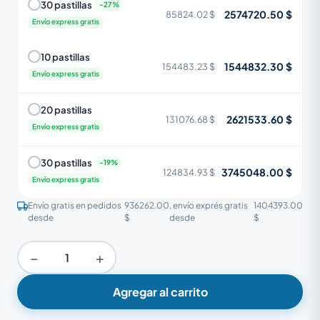
30 pastillas
2574720.50 $
85824.02 $
Envío express gratis
10 pastillas
1544832.30 $
154483.23 $
Envío express gratis
20 pastillas
2621533.60 $
131076.68 $
Envío express gratis
30 pastillas
3745048.00 $
124834.93 $
Envío express gratis
Envío gratis en pedidos
936262.00
, envío exprés gratis
1404393.00
desde
$
desde
$
−
+
Agregar al carrito