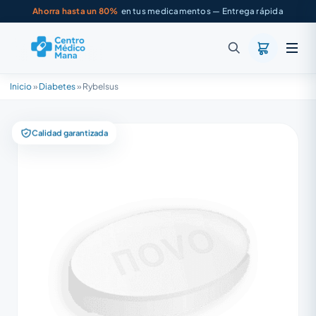
Ahorra hasta un 80%
en tus medicamentos — Entrega rápida
Inicio
»
Diabetes
»
Rybelsus
Calidad garantizada