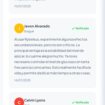
10/07/2025
Javon Alvarado
J
Verificada
Ibagué
Al usar Rybelsus, experimenté algunos efectos
secundarios leves, pero no son críticos. La
principal ventaja es la estabilidad del nivel de
azúcar, lo cual me alegra mucho. Ya no es
necesario controlar el nivel de glucosa con tanta
frecuencia como antes. Esto realmente facilita la
vida y permite dedicar más tiempo a otras cosas.
14/07/2025
Calvin Lyons
C
Verificada