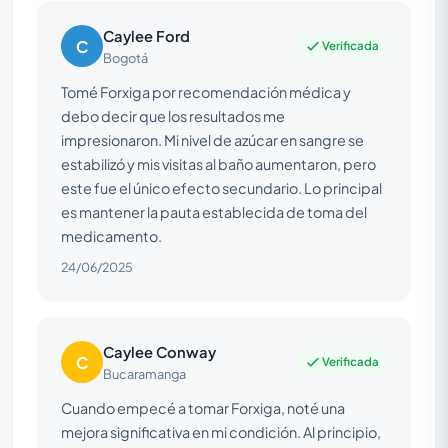
Caylee Ford
C
Verificada
Bogotá
Tomé Forxiga por recomendación médica y
debo decir que los resultados me
impresionaron. Mi nivel de azúcar en sangre se
estabilizó y mis visitas al baño aumentaron, pero
este fue el único efecto secundario. Lo principal
es mantener la pauta establecida de toma del
medicamento.
24/06/2025
Caylee Conway
C
Verificada
Bucaramanga
Cuando empecé a tomar Forxiga, noté una
mejora significativa en mi condición. Al principio,