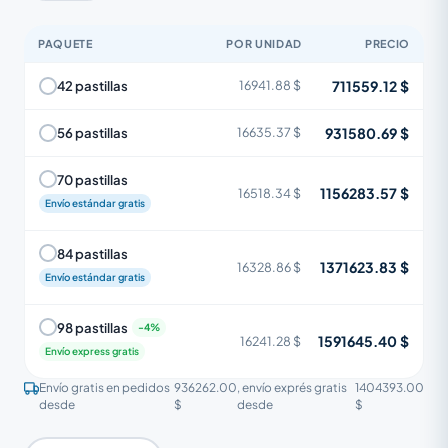
PAQUETE
POR UNIDAD
PRECIO
711559.12 $
42 pastillas
16941.88 $
931580.69 $
56 pastillas
16635.37 $
70 pastillas
1156283.57 $
16518.34 $
Envío estándar gratis
84 pastillas
1371623.83 $
16328.86 $
Envío estándar gratis
98 pastillas
1591645.40 $
16241.28 $
Envío express gratis
Envío gratis en pedidos
936262.00
, envío exprés gratis
1404393.00
desde
$
desde
$