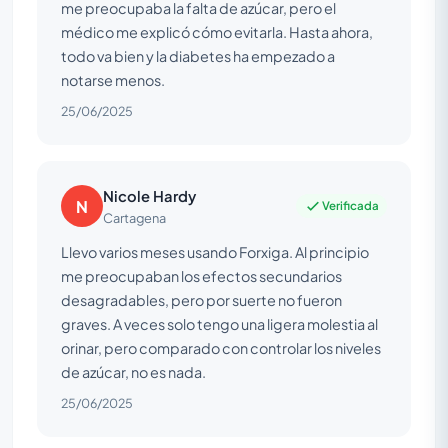
me preocupaba la falta de azúcar, pero el
médico me explicó cómo evitarla. Hasta ahora,
todo va bien y la diabetes ha empezado a
notarse menos.
25/06/2025
Nicole Hardy
N
Verificada
Cartagena
Llevo varios meses usando Forxiga. Al principio
me preocupaban los efectos secundarios
desagradables, pero por suerte no fueron
graves. A veces solo tengo una ligera molestia al
orinar, pero comparado con controlar los niveles
de azúcar, no es nada.
25/06/2025