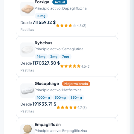
Forxiga
Actual
Principio activo: Dapagliflozina
10mg
711559.12 $
Desde
4.3 (3)
Pastillas
Rybelsus
Principio activo: Semaglutida
14mg
3mg
7mg
1170327.50 $
Desde
4.5 (3)
Pastillas
Glucophage
Mejor valorado
Principio activo: Metformina
1000mg
500mg
850mg
191933.71 $
Desde
4.7 (3)
Pastillas
Empagliflozin
Principio activo: Empagliflozina