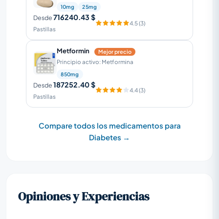
10mg
25mg
716240.43 $
Desde
4.5 (3)
Pastillas
Metformin
Mejor precio
Principio activo: Metformina
850mg
187252.40 $
Desde
4.4 (3)
Pastillas
Compare todos los medicamentos para
Diabetes →
Opiniones y Experiencias