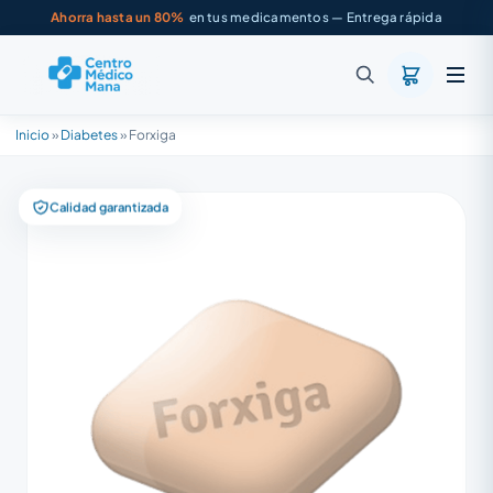
Ahorra hasta un 80%
en tus medicamentos — Entrega rápida
Inicio
»
Diabetes
»
Forxiga
Calidad garantizada