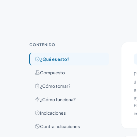
CONTENIDO
¿Qué es esto?
Compuesto
P
ú
¿Cómo tomar?
a
a
¿Cómo funciona?
P
Indicaciones
i
Contraindicaciones