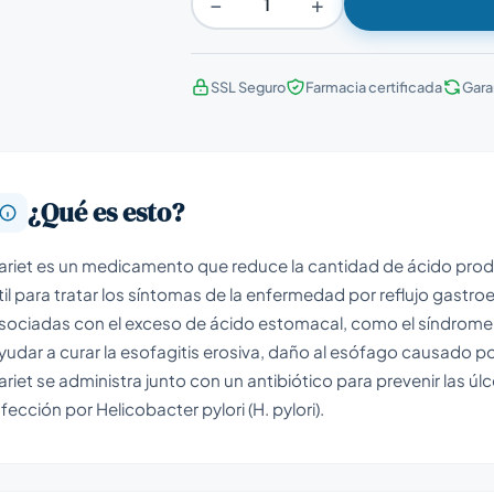
−
+
SSL Seguro
Farmacia certificada
Gara
¿Qué es esto?
ariet es un medicamento que reduce la cantidad de ácido pro
til para tratar los síntomas de la enfermedad por reflujo gastr
sociadas con el exceso de ácido estomacal, como el síndrome d
yudar a curar la esofagitis erosiva, daño al esófago causado p
ariet se administra junto con un antibiótico para prevenir las 
nfección por Helicobacter pylori (H. pylori).