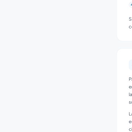
S
c
P
e
l
s
L
e
c