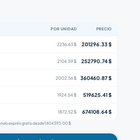
POR UNIDAD
PRECIO
201296.33 $
2236.63 $
252790.74 $
2106.59 $
360460.87 $
2002.56 $
519625.41 $
1924.54 $
674108.64 $
1872.52 $
 envío exprés gratis desde
1404393.00 $