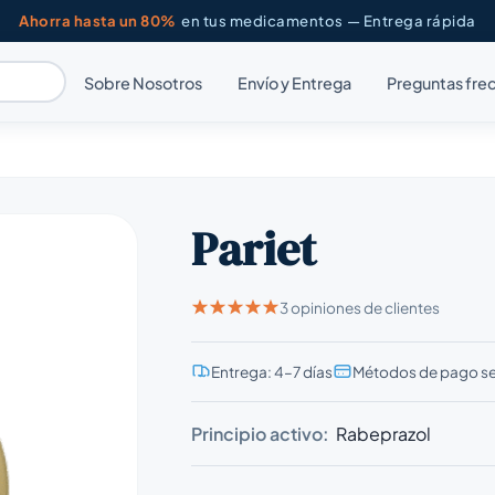
Ahorra hasta un 80%
en tus medicamentos — Entrega rápida
Sobre Nosotros
Envío y Entrega
Preguntas fre
Pariet
3 opiniones de clientes
Entrega: 4–7 días
Métodos de pago s
Principio activo:
Rabeprazol