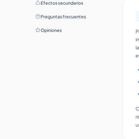
Efectos secundarios
Preguntas frecuentes
Opiniones
P
i
l
e
C
r
u