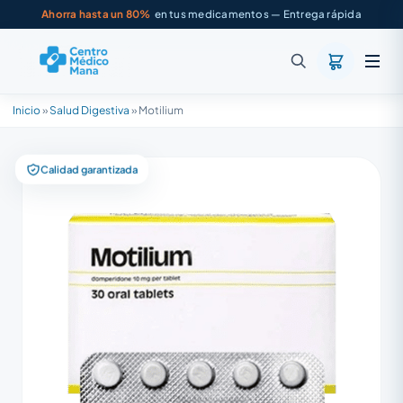
Ahorra hasta un 80%
en tus medicamentos — Entrega rápida
Inicio
»
Salud Digestiva
»
Motilium
Calidad garantizada