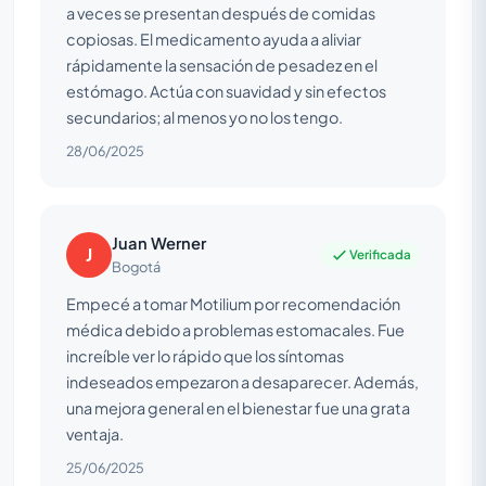
a veces se presentan después de comidas
copiosas. El medicamento ayuda a aliviar
rápidamente la sensación de pesadez en el
estómago. Actúa con suavidad y sin efectos
secundarios; al menos yo no los tengo.
28/06/2025
Juan Werner
J
Verificada
Bogotá
Empecé a tomar Motilium por recomendación
médica debido a problemas estomacales. Fue
increíble ver lo rápido que los síntomas
indeseados empezaron a desaparecer. Además,
una mejora general en el bienestar fue una grata
ventaja.
25/06/2025