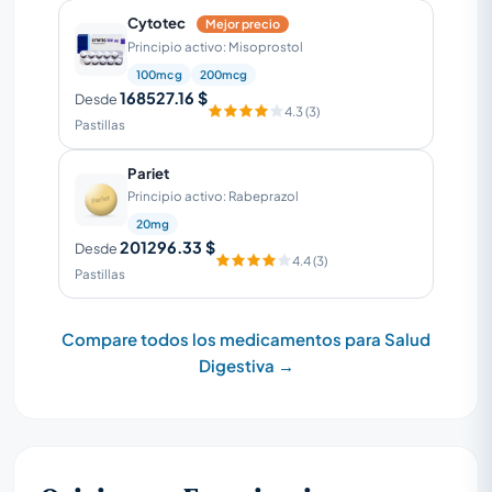
Cytotec
Mejor precio
Principio activo: Misoprostol
100mcg
200mcg
168527.16 $
Desde
4.3 (3)
Pastillas
Pariet
Principio activo: Rabeprazol
20mg
201296.33 $
Desde
4.4 (3)
Pastillas
Compare todos los medicamentos para Salud
Digestiva →