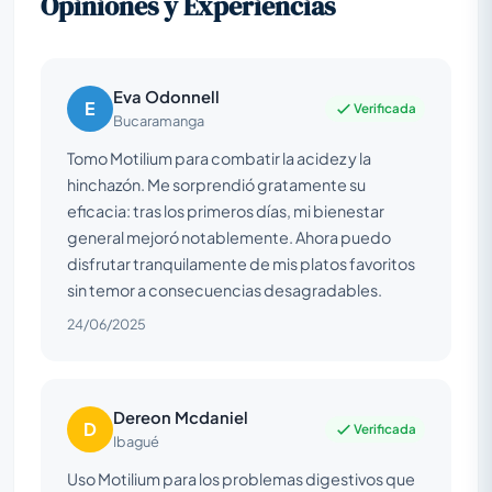
Opiniones y Experiencias
Eva Odonnell
E
Verificada
Bucaramanga
Tomo Motilium para combatir la acidez y la
hinchazón. Me sorprendió gratamente su
eficacia: tras los primeros días, mi bienestar
general mejoró notablemente. Ahora puedo
disfrutar tranquilamente de mis platos favoritos
sin temor a consecuencias desagradables.
24/06/2025
Dereon Mcdaniel
D
Verificada
Ibagué
Uso Motilium para los problemas digestivos que