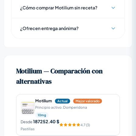
¿Cómo comprar Motilium sin receta?
¿Ofrecen entrega anónima?
Motilium — Comparación con
alternativas
Motilium
Actual
Mejor valorado
Principio activo: Domperidona
10mg
187252.40 $
Desde
4.7 (3)
Pastillas