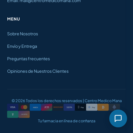
Email: mail@centromedicomana.com
MENU
Sobre Nosotros
Envío y Entrega
Preguntas frecuentes
Opiniones de Nuestros Clientes
© 2026 Todos los derechos reservados | Centro Medico Mana
₿

VISA
JCB
G
AMEX
SEPA
Pay
Pay
DISCOVER
₮
CRYPTO
Tu farmacia en línea de confianza