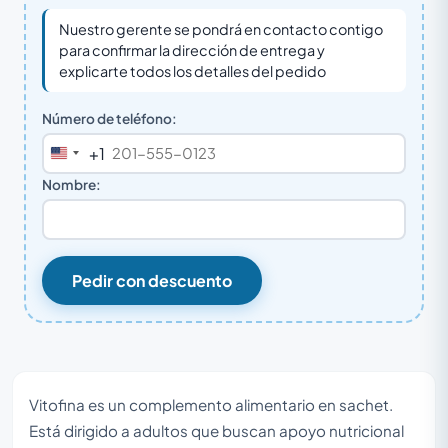
Nuestro gerente se pondrá en contacto contigo
para confirmar la dirección de entrega y
explicarte todos los detalles del pedido
Número de teléfono:
+1
United
States
Nombre:
+1
Pedir con descuento
Vitofina es un complemento alimentario en sachet.
Está dirigido a adultos que buscan apoyo nutricional