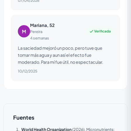
07/04/2026
Mariana, 52
M
Verificada
Pereira
4 semanas
La saciedad mejoró un poco, pero tuve que
tomar más agua y aun así el efecto fue
moderado. Para mí fue útil, no espectacular.
10/12/2025
Fuentes
World Health Organization
(2026).
Micronutrients: