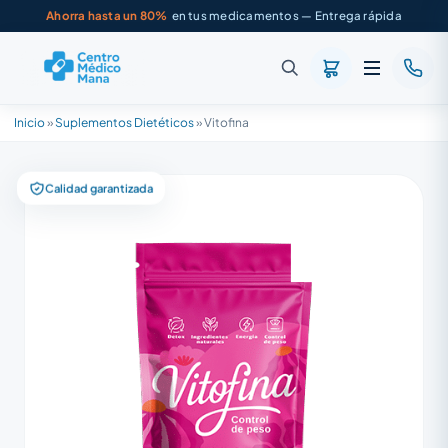
Ahorra hasta un 80%
en tus medicamentos — Entrega rápida
Inicio
»
Suplementos Dietéticos
»
Vitofina
Calidad garantizada