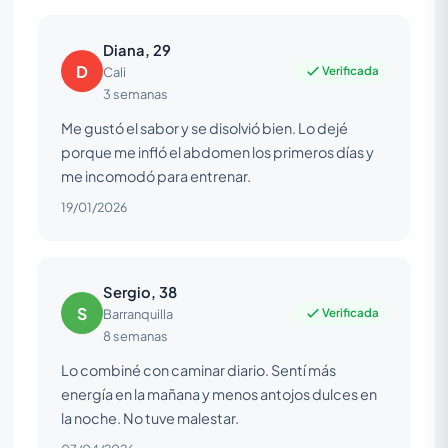
Diana, 29
D
Verificada
Cali
3 semanas
Me gustó el sabor y se disolvió bien. Lo dejé
porque me infló el abdomen los primeros días y
me incomodó para entrenar.
19/01/2026
Sergio, 38
S
Verificada
Barranquilla
8 semanas
Lo combiné con caminar diario. Sentí más
energía en la mañana y menos antojos dulces en
la noche. No tuve malestar.