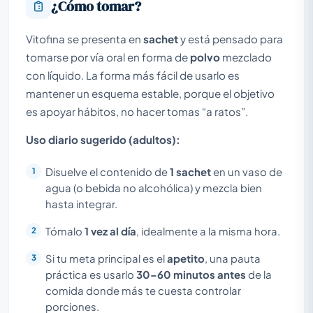
¿Cómo tomar?
Vitofina se presenta en
sachet
y está pensado para
tomarse por vía oral en forma de
polvo
mezclado
con líquido. La forma más fácil de usarlo es
mantener un esquema estable, porque el objetivo
es apoyar hábitos, no hacer tomas “a ratos”.
Uso diario sugerido (adultos):
Disuelve el contenido de
1 sachet
en un vaso de
agua (o bebida no alcohólica) y mezcla bien
hasta integrar.
Tómalo
1 vez al día
, idealmente a la misma hora.
Si tu meta principal es el
apetito
, una pauta
práctica es usarlo
30–60 minutos antes
de la
comida donde más te cuesta controlar
porciones.