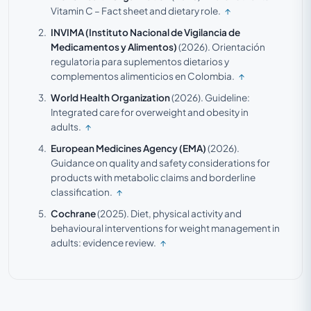
Vitamin C – Fact sheet and dietary role.
↑
INVIMA (Instituto Nacional de Vigilancia de
Medicamentos y Alimentos)
(2026).
Orientación
regulatoria para suplementos dietarios y
complementos alimenticios en Colombia.
↑
World Health Organization
(2026).
Guideline:
Integrated care for overweight and obesity in
adults.
↑
European Medicines Agency (EMA)
(2026).
Guidance on quality and safety considerations for
products with metabolic claims and borderline
classification.
↑
Cochrane
(2025).
Diet, physical activity and
behavioural interventions for weight management in
adults: evidence review.
↑