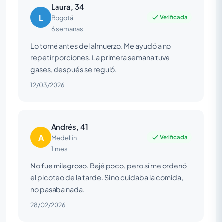
Laura, 34
L
Verificada
Bogotá
6 semanas
Lo tomé antes del almuerzo. Me ayudó a no
repetir porciones. La primera semana tuve
gases, después se reguló.
12/03/2026
Andrés, 41
A
Verificada
Medellín
1 mes
No fue milagroso. Bajé poco, pero sí me ordenó
el picoteo de la tarde. Si no cuidaba la comida,
no pasaba nada.
28/02/2026