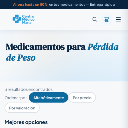
Ahorra hasta un 80%
en tus medicamentos — Entrega rápida
Medicamentos para
Pérdida
de Peso
3 resultados encontrados
Ordenar por:
Alfabéticamente
Por precio
Por valoración
Mejores opciones