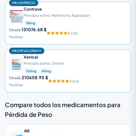
MEJOR PRECIO
Contrave
Principio activo: Naltrexona, Bupropión
98mg
131076.68 $
Desde
4.5 (3)
Pastillas
MEJOR VALORADO
Xenical
Principio activo: Orlistat
120mg
60mg
210658.95 $
Desde
4.6 (3)
Pastillas
Compare todos los medicamentos para
Pérdida de Peso
Alli