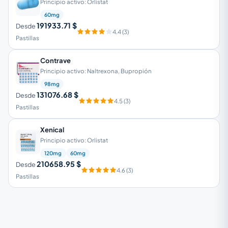
Principio activo: Orlistat
60mg
191933.71 $
Desde
4.4 (3)
Pastillas
Contrave
Principio activo: Naltrexona, Bupropión
98mg
131076.68 $
Desde
4.5 (3)
Pastillas
Xenical
Principio activo: Orlistat
120mg
60mg
210658.95 $
Desde
4.6 (3)
Pastillas