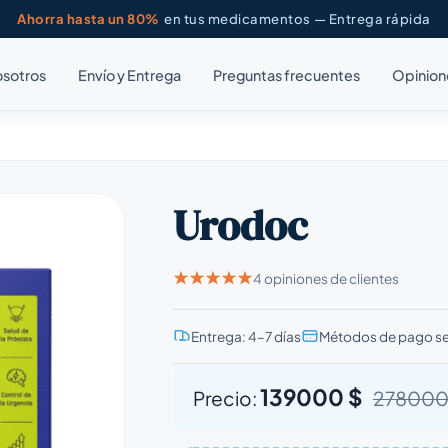
Ahorra hasta un 80%
en tus medicamentos — Entrega rápida
osotros
Envío y Entrega
Preguntas frecuentes
Opinion
Urodoc
4 opiniones de clientes
Entrega: 4–7 días
Métodos de pago s
139000 $
Precio:
278000