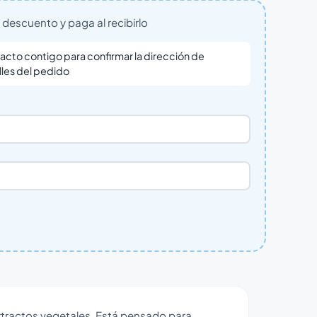
descuento y paga al recibirlo
cto contigo para confirmar la dirección de
lles del pedido
tractos vegetales. Está pensado para