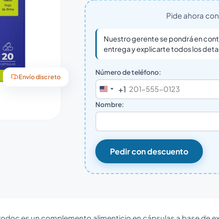
Pide ahora con 
Nuestro gerente se pondrá en conta
entrega y explicarte todos los deta
Número de teléfono:
Envío discreto
+1
United
States
Nombre:
+1
Pedir con descuento
rodoc es un complemento alimenticio en cápsulas a base de ex