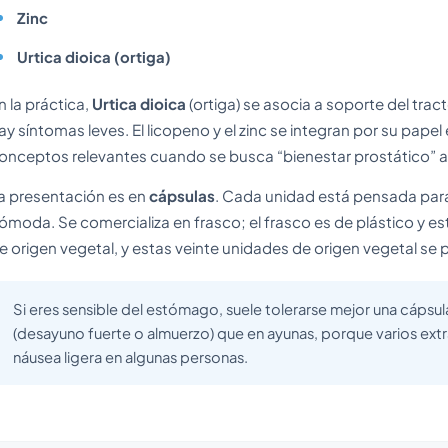
Zinc
Urtica dioica (ortiga)
n la práctica,
Urtica dioica
(ortiga) se asocia a soporte del tract
ay síntomas leves. El licopeno y el zinc se integran por su papel 
onceptos relevantes cuando se busca “bienestar prostático” a 
a presentación es en
cápsulas
. Cada unidad está pensada para
ómoda. Se comercializa en frasco; el frasco es de plástico y e
e origen vegetal, y estas veinte unidades de origen vegetal se
Si eres sensible del estómago, suele tolerarse mejor una cápsul
(desayuno fuerte o almuerzo) que en ayunas, porque varios ext
náusea ligera en algunas personas.