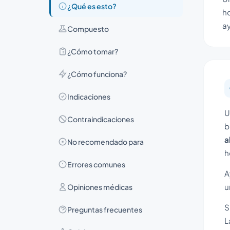
¿Qué es esto?
ho
ay
Compuesto
¿Cómo tomar?
¿Cómo funciona?
Indicaciones
U
Contraindicaciones
b
a
No recomendado para
h
Errores comunes
A
u
Opiniones médicas
S
Preguntas frecuentes
L