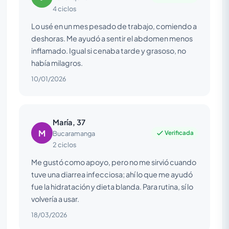
4 ciclos
Lo usé en un mes pesado de trabajo, comiendo a
deshoras. Me ayudó a sentir el abdomen menos
inflamado. Igual si cenaba tarde y grasoso, no
había milagros.
10/01/2026
María, 37
M
Verificada
Bucaramanga
2 ciclos
Me gustó como apoyo, pero no me sirvió cuando
tuve una diarrea infecciosa; ahí lo que me ayudó
fue la hidratación y dieta blanda. Para rutina, sí lo
volvería a usar.
18/03/2026