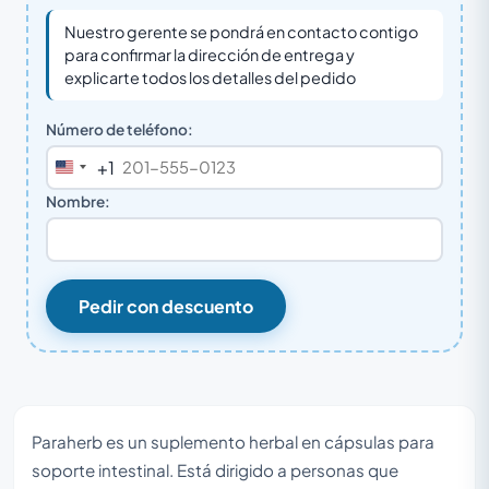
Nuestro gerente se pondrá en contacto contigo
para confirmar la dirección de entrega y
explicarte todos los detalles del pedido
Número de teléfono:
+1
United
States
Nombre:
+1
Pedir con descuento
Paraherb es un suplemento herbal en cápsulas para
soporte intestinal. Está dirigido a personas que