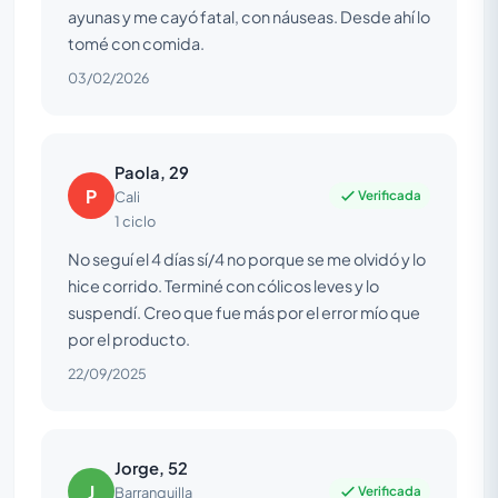
ayunas y me cayó fatal, con náuseas. Desde ahí lo
tomé con comida.
03/02/2026
Paola, 29
P
Verificada
Cali
1 ciclo
No seguí el 4 días sí/4 no porque se me olvidó y lo
hice corrido. Terminé con cólicos leves y lo
suspendí. Creo que fue más por el error mío que
por el producto.
22/09/2025
Jorge, 52
J
Verificada
Barranquilla