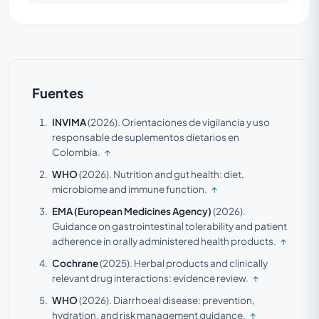
Fuentes
INVIMA
(2026).
Orientaciones de vigilancia y uso
responsable de suplementos dietarios en
Colombia.
↑
WHO
(2026).
Nutrition and gut health: diet,
microbiome and immune function.
↑
EMA (European Medicines Agency)
(2026).
Guidance on gastrointestinal tolerability and patient
adherence in orally administered health products.
↑
Cochrane
(2025).
Herbal products and clinically
relevant drug interactions: evidence review.
↑
WHO
(2026).
Diarrhoeal disease: prevention,
hydration, and risk management guidance.
↑