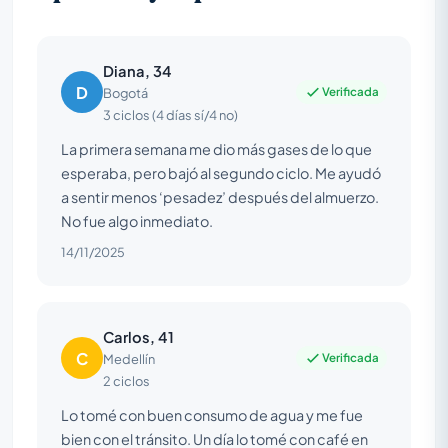
Diana, 34
D
Verificada
Bogotá
3 ciclos (4 días sí/4 no)
La primera semana me dio más gases de lo que
esperaba, pero bajó al segundo ciclo. Me ayudó
a sentir menos ‘pesadez’ después del almuerzo.
No fue algo inmediato.
14/11/2025
Carlos, 41
C
Verificada
Medellín
2 ciclos
Lo tomé con buen consumo de agua y me fue
bien con el tránsito. Un día lo tomé con café en