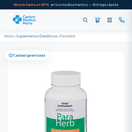
Ahorra hasta un 80%
en tus medicamentos — Entrega rápida
Inicio
»
Suplementos Dietéticos
»
Paraherb
Calidad garantizada