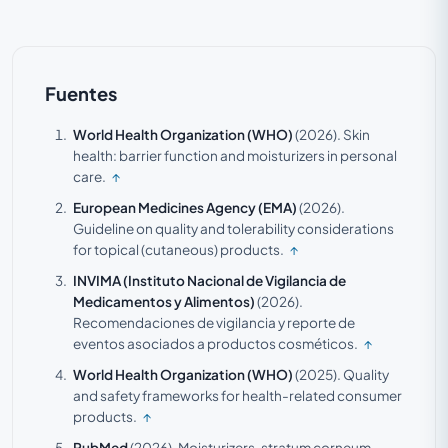
Fuentes
World Health Organization (WHO)
(2026).
Skin
health: barrier function and moisturizers in personal
care.
↑
European Medicines Agency (EMA)
(2026).
Guideline on quality and tolerability considerations
for topical (cutaneous) products.
↑
INVIMA (Instituto Nacional de Vigilancia de
Medicamentos y Alimentos)
(2026).
Recomendaciones de vigilancia y reporte de
eventos asociados a productos cosméticos.
↑
World Health Organization (WHO)
(2025).
Quality
and safety frameworks for health-related consumer
products.
↑
PubMed
(2026).
Moisturizers, stratum corneum