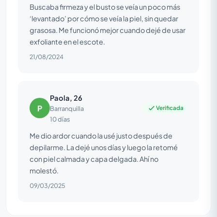
Buscaba firmeza y el busto se veía un poco más
‘levantado’ por cómo se veía la piel, sin quedar
grasosa. Me funcionó mejor cuando dejé de usar
exfoliante en el escote.
21/08/2024
Paola, 26
P
Verificada
Barranquilla
10 días
Me dio ardor cuando la usé justo después de
depilarme. La dejé unos días y luego la retomé
con piel calmada y capa delgada. Ahí no
molestó.
09/03/2025