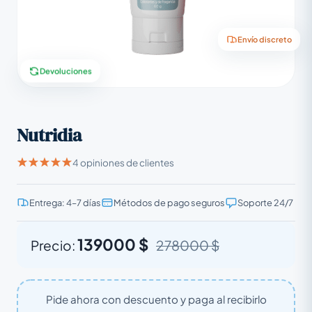
Envío discreto
Devoluciones
Nutridia
4 opiniones de clientes
Entrega: 4–7 días
Métodos de pago seguros
Soporte 24/7
139000 $
Precio:
278000 $
Pide ahora con descuento y paga al recibirlo