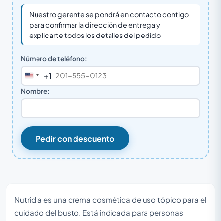
Nuestro gerente se pondrá en contacto contigo
para confirmar la dirección de entrega y
explicarte todos los detalles del pedido
Número de teléfono:
+1
United
States
Nombre:
+1
Pedir con descuento
Nutridia es una crema cosmética de uso tópico para el
cuidado del busto. Está indicada para personas