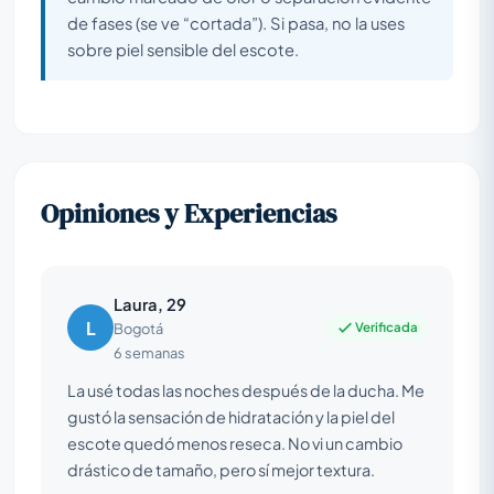
de fases (se ve “cortada”). Si pasa, no la uses
sobre piel sensible del escote.
Opiniones y Experiencias
Laura, 29
L
Verificada
Bogotá
6 semanas
La usé todas las noches después de la ducha. Me
gustó la sensación de hidratación y la piel del
escote quedó menos reseca. No vi un cambio
drástico de tamaño, pero sí mejor textura.