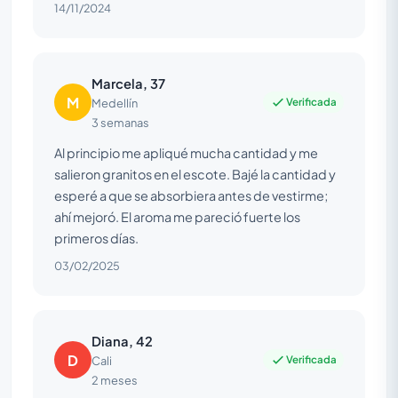
14/11/2024
Marcela, 37
M
Verificada
Medellín
3 semanas
Al principio me apliqué mucha cantidad y me
salieron granitos en el escote. Bajé la cantidad y
esperé a que se absorbiera antes de vestirme;
ahí mejoró. El aroma me pareció fuerte los
primeros días.
03/02/2025
Diana, 42
D
Verificada
Cali
2 meses