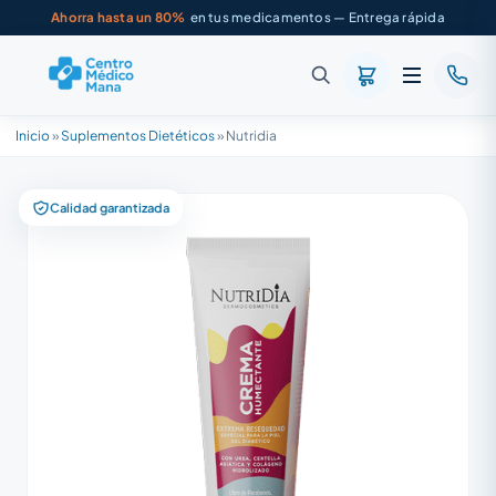
Ahorra hasta un 80%
en tus medicamentos — Entrega rápida
Inicio
»
Suplementos Dietéticos
»
Nutridia
Calidad garantizada