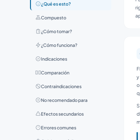
¿Qué es esto?
ri
ap
Compuesto
¿Cómo tomar?
¿Cómo funciona?
Indicaciones
F
Comparación
y
o
Contraindicaciones
q
No recomendado para
S
d
Efectos secundarios
m
Errores comunes