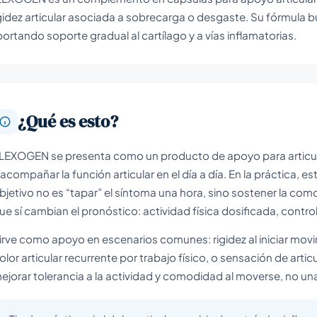
gidez articular asociada a sobrecarga o desgaste. Su fórmula 
ortando soporte gradual al cartílago y a vías inflamatorias.
¿Qué es esto?
LEXOGEN se presenta como un producto de apoyo para articulacio
 acompañar la función articular en el día a día. En la práctica,
bjetivo no es “tapar” el síntoma una hora, sino sostener la com
ue sí cambian el pronóstico: actividad física dosificada, contro
irve como apoyo en escenarios comunes: rigidez al iniciar movi
olor articular recurrente por trabajo físico, o sensación de arti
ejorar tolerancia a la actividad y comodidad al moverse, no un