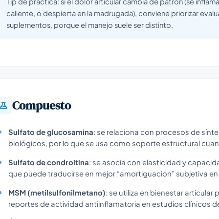
Tip de práctica: si el dolor articular cambia de patrón (se inflama
caliente, o despierta en la madrugada), conviene priorizar evalu
suplementos, porque el manejo suele ser distinto.
Compuesto
Sulfato de glucosamina
: se relaciona con procesos de sínte
biológicos, por lo que se usa como soporte estructural cua
Sulfato de condroitina
: se asocia con elasticidad y capacid
que puede traducirse en mejor “amortiguación” subjetiva en
MSM (metilsulfonilmetano)
: se utiliza en bienestar articul
reportes de actividad antiinflamatoria en estudios clínicos 