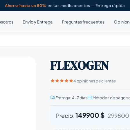
Ahorra hasta un 80%
en tus medicamentos — Entrega rápida
osotros
Envío y Entrega
Preguntas frecuentes
Opinion
FLEXOGEN
4 opiniones de clientes
Entrega: 4–7 días
Métodos de pago s
149900 $
Precio:
299800