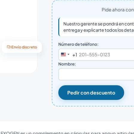
Pide ahora con 
Nuestro gerente se pondrá en conta
entrega y explicarte todos los deta
Número de teléfono:
Envío discreto
+1
United
States
Nombre:
+1
Pedir con descuento
EXOGEN es un complemento en cápsulas para apoyo articular. E