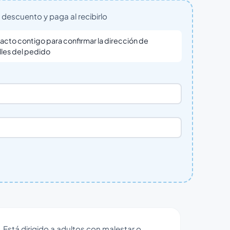
descuento y paga al recibirlo
cto contigo para confirmar la dirección de
lles del pedido
stá dirigido a adultos con malestar o