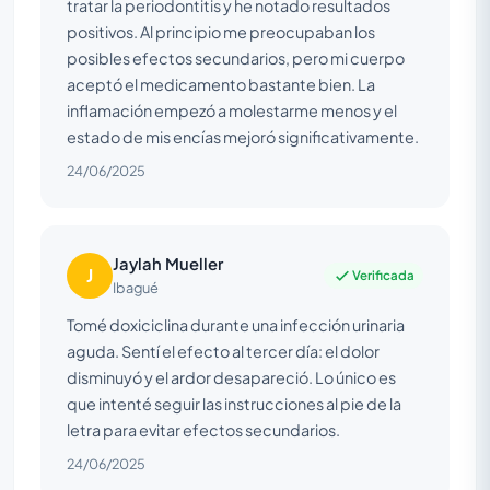
tratar la periodontitis y he notado resultados
positivos. Al principio me preocupaban los
posibles efectos secundarios, pero mi cuerpo
aceptó el medicamento bastante bien. La
inflamación empezó a molestarme menos y el
estado de mis encías mejoró significativamente.
24/06/2025
Jaylah Mueller
J
Verificada
Ibagué
Tomé doxiciclina durante una infección urinaria
aguda. Sentí el efecto al tercer día: el dolor
disminuyó y el ardor desapareció. Lo único es
que intenté seguir las instrucciones al pie de la
letra para evitar efectos secundarios.
24/06/2025