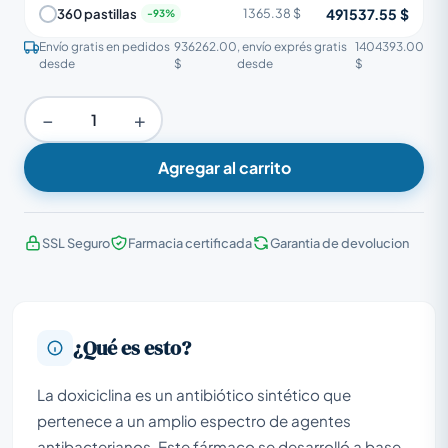
491537.55 $
360 pastillas
1365.38 $
Envío gratis en pedidos
936262.00
, envío exprés gratis
1404393.00
desde
$
desde
$
−
+
Agregar al carrito
SSL Seguro
Farmacia certificada
Garantia de devolucion
¿Qué es esto?
La doxiciclina es un antibiótico sintético que
pertenece a un amplio espectro de agentes
antibacterianos. Este fármaco se desarrolló a base