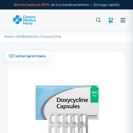
Ahorra hasta un 80%
en tus medicamentos — Entrega rápida
Inicio
»
Antibióticos
»
Doxycycline
Calidad garantizada