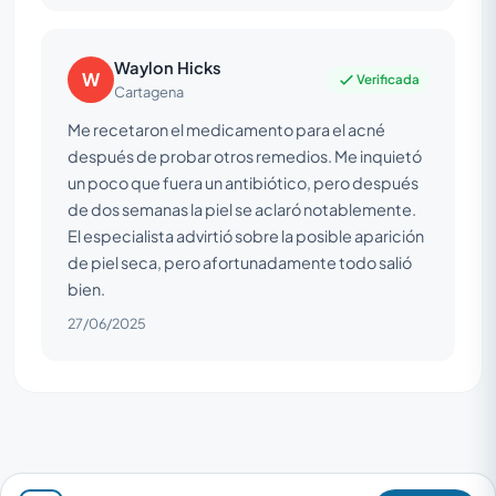
Waylon Hicks
W
Verificada
Cartagena
Me recetaron el medicamento para el acné
después de probar otros remedios. Me inquietó
un poco que fuera un antibiótico, pero después
de dos semanas la piel se aclaró notablemente.
El especialista advirtió sobre la posible aparición
de piel seca, pero afortunadamente todo salió
bien.
27/06/2025