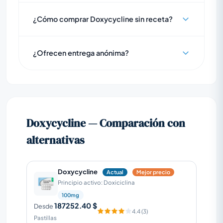
¿Cómo comprar Doxycycline sin receta?
¿Ofrecen entrega anónima?
Doxycycline — Comparación con
alternativas
Doxycycline
Actual
Mejor precio
Principio activo: Doxiciclina
100mg
187252.40 $
Desde
4.4 (3)
Pastillas