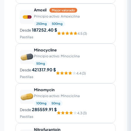
Amoxil
Mejor valorado
Principio activo: Amoxicilina
250mg
500mg
187252.40 $
Desde
4.5 (3)
Pastillas
Minocycline
Principio activo: Minociclina
50mg
421317.90 $
Desde
4.4 (3)
Pastillas
Minomycin
Principio activo: Minociclina
100mg
50mg
285559.91 $
Desde
4.3 (3)
Pastillas
Nitrofurantoin