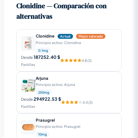
Clonidine — Comparación con
alternativas
Clonidine
Actual
Mejor valorado
Principio activo: Clonidina
0.1mg
187252.40 $
Desde
4.8 (3)
Pastillas
Arjuna
Principio activo: Arjuna
250mg
294922.53 $
Desde
4.4 (3)
Pastillas
Prasugrel
Principio activo: Prasugrel
10mg