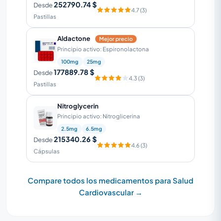
252790.74 $
Desde
4.7 (3)
Pastillas
Aldactone
Mejor precio
Principio activo: Espironolactona
100mg
25mg
177889.78 $
Desde
4.3 (3)
Pastillas
Nitroglycerin
Principio activo: Nitroglicerina
2.5mg
6.5mg
215340.26 $
Desde
4.6 (3)
Cápsulas
Compare todos los medicamentos para Salud
Cardiovascular →