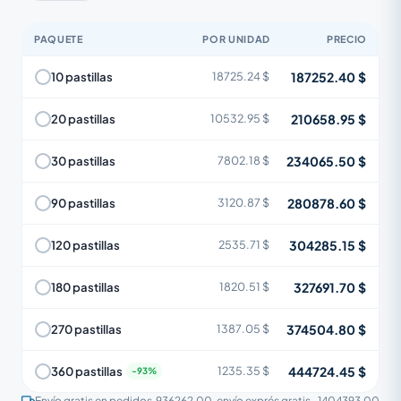
PAQUETE
POR UNIDAD
PRECIO
187252.40 $
10 pastillas
18725.24 $
210658.95 $
20 pastillas
10532.95 $
234065.50 $
30 pastillas
7802.18 $
280878.60 $
90 pastillas
3120.87 $
304285.15 $
120 pastillas
2535.71 $
327691.70 $
180 pastillas
1820.51 $
374504.80 $
270 pastillas
1387.05 $
444724.45 $
360 pastillas
1235.35 $
Envío gratis en pedidos
936262.00
, envío exprés gratis
1404393.00