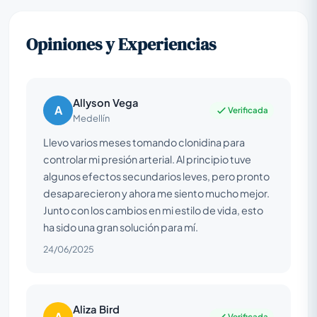
Opiniones y Experiencias
Allyson Vega
A
Verificada
Medellín
Llevo varios meses tomando clonidina para
controlar mi presión arterial. Al principio tuve
algunos efectos secundarios leves, pero pronto
desaparecieron y ahora me siento mucho mejor.
Junto con los cambios en mi estilo de vida, esto
ha sido una gran solución para mí.
24/06/2025
Aliza Bird
A
Verificada