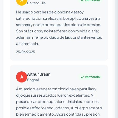
Barranquilla
He usado parches de clonidina y estoy
satisfecho con su eficacia. Los aplico una vez a la
semana y no me preocupan los picos de presión.
Son prácticos y no interfieren con mi vida diaria;
además, me he olvidado de las constantes visitas
a la farmacia.
25/06/2025
Arthur Braun
A
Verificada
Bogotá
A mi amigo le recetaron clonidina en pastillas y
dijo que sus resultados fueron excelentes. A
pesar de las preocupaciones iniciales sobre los
posibles efectos secundarios, su cuerpo aceptó
bien el medicamento. Ahora controla su presión