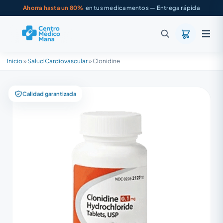
Ahorra hasta un 80%
en tus medicamentos — Entrega rápida
Inicio
»
Salud Cardiovascular
»
Clonidine
Calidad garantizada