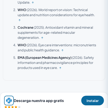
Update.
↑
WHO
(2026).
World report on vision: Technical
update and nutrition considerations for eye health.
↑
Cochrane
(2025).
Antioxidant vitamin and mineral
supplements for age-related macular
degeneration.
↑
WHO
(2026).
Eye care interventions: micronutrients
and public health guidance.
↑
EMA (European Medicines Agency)
(2026).
Safety
information and pharmacovigilance principles for
products used in eye care.
↑
Descarga nuestra app gratis
Instalar