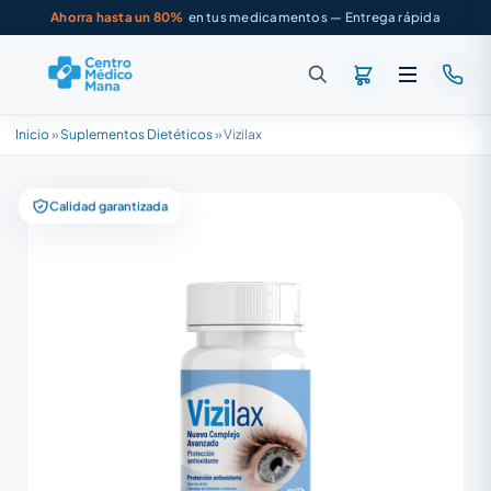
Ahorra hasta un 80%
en tus medicamentos — Entrega rápida
Inicio
»
Suplementos Dietéticos
»
Vizilax
Calidad garantizada