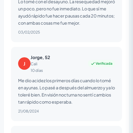
Lo tomé con el desayuno. La resequedad mejoró
un poco, pero no fue inmediato. Lo que sí me
ayudó rápido fue hacer pausas cada 20 minutos;
con ambas cosas me fue mejor.
03/02/2025
Jorge, 52
J
Verificada
Cali
10 días
Me dio acidez los primeros días cuando lo tomé
en ayunas. Lo pasé a después del almuerzo y ya lo
toleré bien. En visión nocturna no sentí cambios
tan rápido como esperaba.
21/08/2024