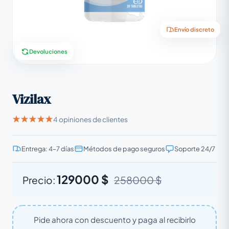
Envío discreto
Devoluciones
Vizilax
4 opiniones de clientes
Entrega: 4–7 días
Métodos de pago seguros
Soporte 24/7
129000 $
Precio:
258000 $
Pide ahora con descuento y paga al recibirlo