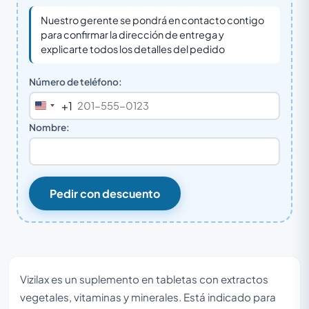
Nuestro gerente se pondrá en contacto contigo
para confirmar la dirección de entrega y
explicarte todos los detalles del pedido
Número de teléfono:
+1
United
States
Nombre:
+1
Pedir con descuento
Vizilax es un suplemento en tabletas con extractos
vegetales, vitaminas y minerales. Está indicado para