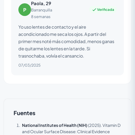
Paola, 29
P
Verificada
Barranquilla
8 semanas
Yo uso lentes de contacto y el aire
acondicionado me seca los ojos. A partir del
primer mes noté más comodidad, menos ganas
de quitarme los lentes en la tarde. Si
trasnochaba, volvía el cansancio.
07/03/2025
Fuentes
National Institutes of Health (NIH)
(2025).
Vitamin D
and Ocular Surface Disease: Clinical Evidence