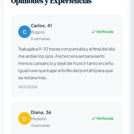
Opiniones y Experiencias
Carlos, 41
C
Verificada
Bogotá
6 semanas
Trabajaba 9–10 horas con pantalla y al final del día
me ardían los ojos. A la tercera semana sentí
menos cansancio y dejé de fruncir tanto el ceño.
Igual tuve que bajar el brillo del portátil para que
se notara más.
14/11/2024
Diana, 36
D
Verificada
Medellín
4 semanas