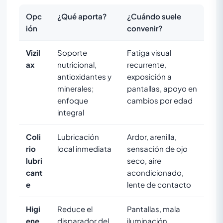
Opc
¿Qué aporta?
¿Cuándo suele
ión
convenir?
Vizil
Soporte
Fatiga visual
ax
nutricional,
recurrente,
antioxidantes y
exposición a
minerales;
pantallas, apoyo en
enfoque
cambios por edad
integral
Coli
Lubricación
Ardor, arenilla,
rio
local inmediata
sensación de ojo
lubri
seco, aire
cant
acondicionado,
e
lente de contacto
Higi
Reduce el
Pantallas, mala
ene
disparador del
iluminación,