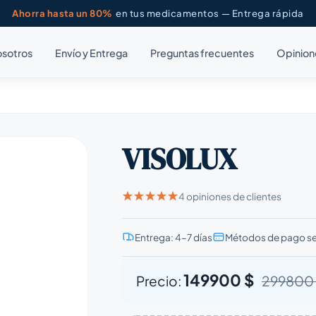
Ahorra hasta un 80%
en tus medicamentos — Entrega rápida
osotros
Envío y Entrega
Preguntas frecuentes
Opinion
VISOLUX
4 opiniones de clientes
Entrega: 4–7 días
Métodos de pago s
149900 $
Precio:
299800