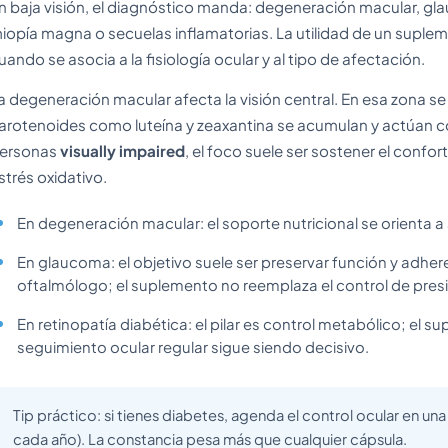
n baja visión, el diagnóstico manda: degeneración macular, gla
iopía magna o secuelas inflamatorias. La utilidad de un sup
uando se asocia a la fisiología ocular y al tipo de afectación.
a degeneración macular afecta la visión central. En esa zona s
arotenoides como luteína y zeaxantina se acumulan y actúan como
ersonas
visually impaired
, el foco suele ser sostener el conf
strés oxidativo.
En degeneración macular: el soporte nutricional se orienta a
En glaucoma: el objetivo suele ser preservar función y adhere
oftalmólogo; el suplemento no reemplaza el control de presi
En retinopatía diabética: el pilar es control metabólico; el
seguimiento ocular regular sigue siendo decisivo.
Tip práctico: si tienes diabetes, agenda el control ocular en una
cada año). La constancia pesa más que cualquier cápsula.