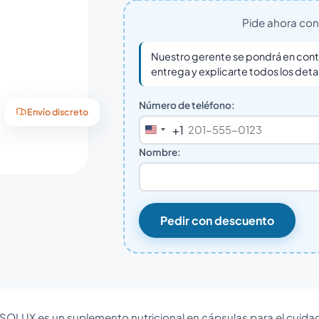
Pide ahora con 
Nuestro gerente se pondrá en conta
entrega y explicarte todos los deta
Número de teléfono:
Envío discreto
+1
United
States
Nombre:
+1
Pedir con descuento
SOLUX es un suplemento nutricional en cápsulas para el cuidado 