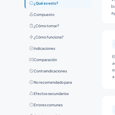
¿Qué es esto?
bu
ay
Compuesto
¿Cómo tomar?
¿Cómo funciona?
Indicaciones
E
Comparación
a
e
Contraindicaciones
a
No recomendado para
Efectos secundarios
Errores comunes