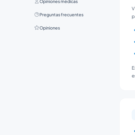
Opiniones médicas
V
Preguntas frecuentes
p
Opiniones
E
e