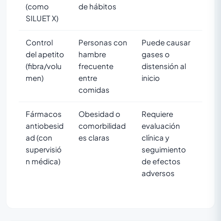
(como
de hábitos
SILUET X)
Control
Personas con
Puede causar
del apetito
hambre
gases o
(fibra/volu
frecuente
distensión al
men)
entre
inicio
comidas
Fármacos
Obesidad o
Requiere
antiobesid
comorbilidad
evaluación
ad (con
es claras
clínica y
supervisió
seguimiento
n médica)
de efectos
adversos