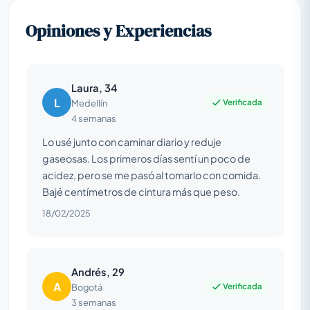
Opiniones y Experiencias
Laura, 34
L
Verificada
Medellín
4 semanas
Lo usé junto con caminar diario y reduje
gaseosas. Los primeros días sentí un poco de
acidez, pero se me pasó al tomarlo con comida.
Bajé centímetros de cintura más que peso.
18/02/2025
Andrés, 29
A
Verificada
Bogotá
3 semanas