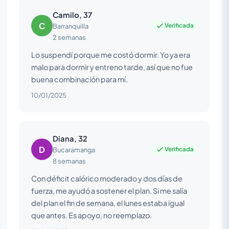
Camilo, 37
C
Verificada
Barranquilla
2 semanas
Lo suspendí porque me costó dormir. Yo ya era
malo para dormir y entreno tarde, así que no fue
buena combinación para mí.
10/01/2025
Diana, 32
D
Verificada
Bucaramanga
8 semanas
Con déficit calórico moderado y dos días de
fuerza, me ayudó a sostener el plan. Si me salía
del plan el fin de semana, el lunes estaba igual
que antes. Es apoyo, no reemplazo.