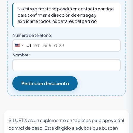
Nuestro gerente se pondrá en contacto contigo
para confirmar la dirección de entrega y
explicarte todos los detalles del pedido
Número de teléfono:
+1
United
States
Nombre:
+1
Pedir con descuento
SILUET X es un suplemento en tabletas para apoyo del
control de peso. Está dirigido a adultos que buscan