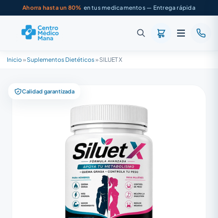
Ahorra hasta un 80%
en tus medicamentos — Entrega rápida
Inicio
»
Suplementos Dietéticos
»
SILUET X
Calidad garantizada