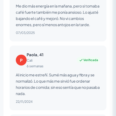
Me dio más energía en la mañana, pero si tomaba
café fuerte también me ponía ansioso. Lo ajusté
bajando el café y mejoró. No vi cambios
enormes, pero sí menos antojos en la tarde.
07/03/2025
Paola, 41
P
Verificada
Cali
6 semanas
Al inicio me estreñí. Sumé más agua y fibra y se
normalizó. Lo que más me sirvió fue ordenar
horarios de comida; sin eso sentía que no pasaba
nada.
22/11/2024