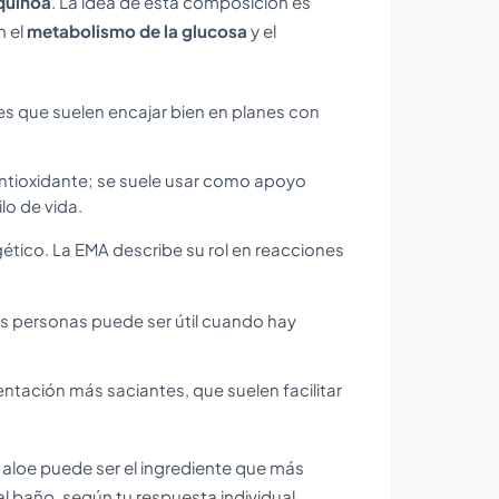
quinoa
. La idea de esta composición es
n el
metabolismo de la glucosa
y el
s que suelen encajar bien en planes con
ntioxidante; se suele usar como apoyo
lo de vida.
ético. La EMA describe su rol en reacciones
as personas puede ser útil cuando hay
ntación más saciantes, que suelen facilitar
l aloe puede ser el ingrediente que más
al baño, según tu respuesta individual.