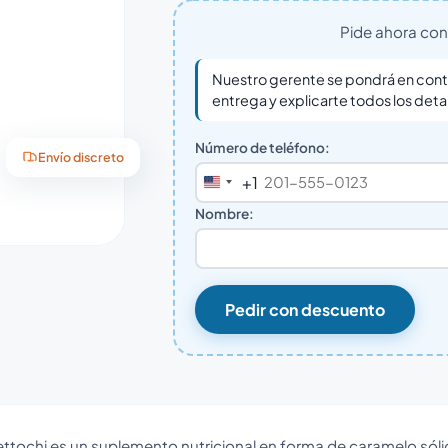
Pide ahora con 
Nuestro gerente se pondrá en conta
entrega y explicarte todos los deta
Número de teléfono:
Envío discreto
+1
United
States
Nombre:
+1
Pedir con descuento
ttochi es un suplemento nutricional en forma de caramelo sóli