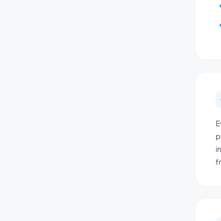
E
p
i
f