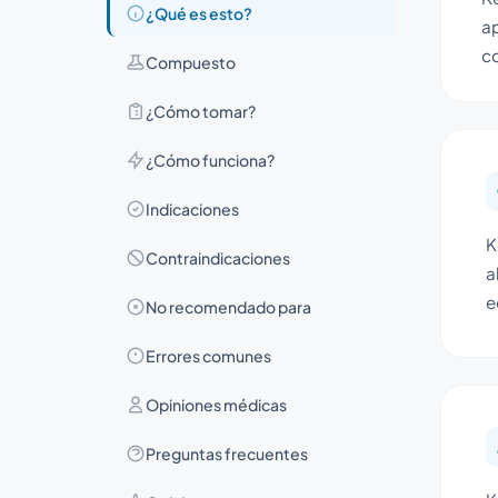
¿Qué es esto?
ap
co
Compuesto
¿Cómo tomar?
¿Cómo funciona?
Indicaciones
K
Contraindicaciones
a
e
No recomendado para
Errores comunes
Opiniones médicas
Preguntas frecuentes