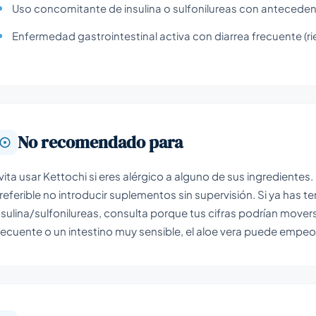
Uso concomitante de insulina o sulfonilureas con antecedent
Enfermedad gastrointestinal activa con diarrea frecuente (r
No recomendado para
vita usar Kettochi si eres alérgico a alguno de sus ingredientes
referible no introducir suplementos sin supervisión. Si ya has t
nsulina/sulfonilureas, consulta porque tus cifras podrían moverse
recuente o un intestino muy sensible, el aloe vera puede empeor