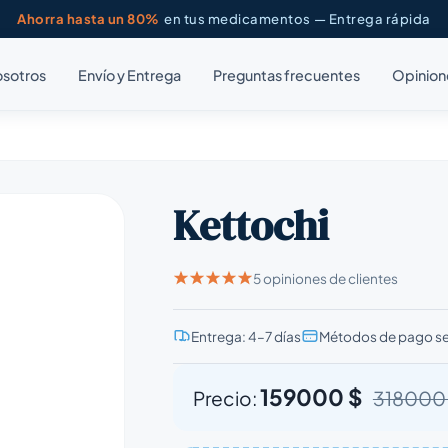
Ahorra hasta un 80%
en tus medicamentos — Entrega rápida
osotros
Envío y Entrega
Preguntas frecuentes
Opinion
Kettochi
5 opiniones de clientes
Entrega: 4–7 días
Métodos de pago s
159000 $
Precio:
318000