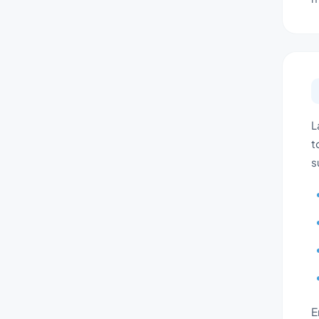
L
t
s
E