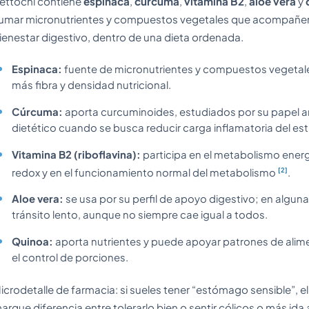
ettochi contiene
espinaca
,
cúrcuma
,
vitamina B2
,
aloe vera
y
umar micronutrientes y compuestos vegetales que acompañe
ienestar digestivo, dentro de una dieta ordenada.
Espinaca:
fuente de micronutrientes y compuestos vegetale
más fibra y densidad nutricional.
Cúrcuma:
aporta curcuminoides, estudiados por su papel a
dietético cuando se busca reducir carga inflamatoria del esti
Vitamina B2 (riboflavina):
participa en el metabolismo energ
[2]
redox y en el funcionamiento normal del metabolismo
.
Aloe vera:
se usa por su perfil de apoyo digestivo; en algun
tránsito lento, aunque no siempre cae igual a todos.
Quinoa:
aporta nutrientes y puede apoyar patrones de alime
el control de porciones.
icrodetalle de farmacia: si sueles tener “estómago sensible”, e
arque diferencia entre tolerarlo bien o sentir cólicos o más ida 