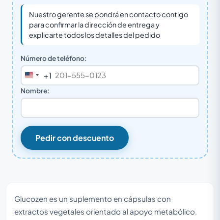
Nuestro gerente se pondrá en contacto contigo
para confirmar la dirección de entrega y
explicarte todos los detalles del pedido
Número de teléfono:
+1
United
States
Nombre:
+1
Pedir con descuento
Glucozen es un suplemento en cápsulas con
extractos vegetales orientado al apoyo metabólico.