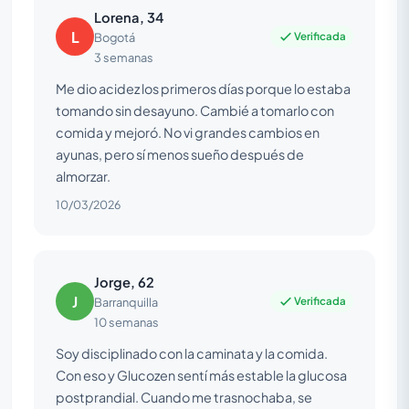
Lorena, 34
L
Verificada
Bogotá
3 semanas
Me dio acidez los primeros días porque lo estaba
tomando sin desayuno. Cambié a tomarlo con
comida y mejoró. No vi grandes cambios en
ayunas, pero sí menos sueño después de
almorzar.
10/03/2026
Jorge, 62
J
Verificada
Barranquilla
10 semanas
Soy disciplinado con la caminata y la comida.
Con eso y Glucozen sentí más estable la glucosa
postprandial. Cuando me trasnochaba, se