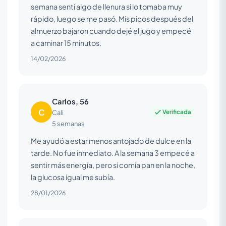
semana sentí algo de llenura si lo tomaba muy
rápido, luego se me pasó. Mis picos después del
almuerzo bajaron cuando dejé el jugo y empecé
a caminar 15 minutos.
14/02/2026
Carlos, 56
C
Verificada
Cali
5 semanas
Me ayudó a estar menos antojado de dulce en la
tarde. No fue inmediato. A la semana 3 empecé a
sentir más energía, pero si comía pan en la noche,
la glucosa igual me subía.
28/01/2026