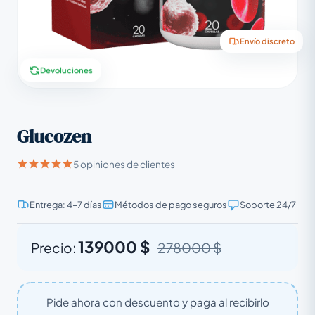
Envío discreto
Devoluciones
Glucozen
5 opiniones de clientes
Entrega: 4–7 días
Métodos de pago seguros
Soporte 24/7
139000 $
Precio:
278000 $
Pide ahora con descuento y paga al recibirlo