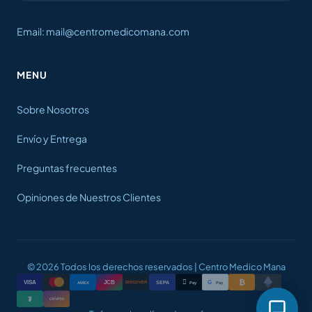
Email: mail@centromedicomana.com
MENU
Sobre Nosotros
Envío y Entrega
Preguntas frecuentes
Opiniones de Nuestros Clientes
© 2026 Todos los derechos reservados | Centro Medico Mana
₿

VISA
JCB
G
AMEX
SEPA
Pay
Pay
DISCOVER
₮
CRYPTO