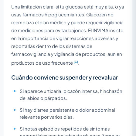
Una limitación clara: si tu glucosa está muy alta, o ya
usas fármacos hipoglucemiantes, Glucozen no
reemplaza el plan médico y puede requerir vigilancia
de mediciones para evitar bajones. El INVIMA insiste
en la importancia de vigilar reacciones adversas y
reportarlas dentro de los sistemas de
farmacovigilancia y vigilancia de productos, aun en
[3]
productos de uso frecuente
.
Cuándo conviene suspender y reevaluar
Si aparece urticaria, picazón intensa, hinchazón
de labios o párpados.
Si hay diarrea persistente o dolor abdominal
relevante por varios días.
Si notas episodios repetidos de síntomas
compatibles con bajadas de glucosa (temblor,