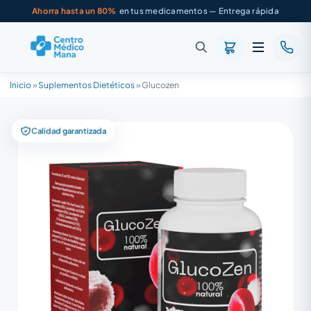
Ahorra hasta un 80%
en tus medicamentos — Entrega rápida
Inicio
»
Suplementos Dietéticos
»
Glucozen
Calidad garantizada