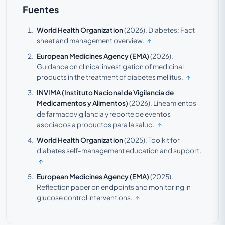
Fuentes
World Health Organization
(2026).
Diabetes: Fact
sheet and management overview.
↑
European Medicines Agency (EMA)
(2026).
Guidance on clinical investigation of medicinal
products in the treatment of diabetes mellitus.
↑
INVIMA (Instituto Nacional de Vigilancia de
Medicamentos y Alimentos)
(2026).
Lineamientos
de farmacovigilancia y reporte de eventos
asociados a productos para la salud.
↑
World Health Organization
(2025).
Toolkit for
diabetes self-management education and support.
↑
European Medicines Agency (EMA)
(2025).
Reflection paper on endpoints and monitoring in
glucose control interventions.
↑