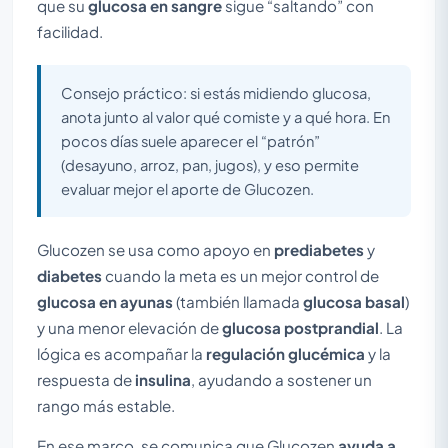
que su
glucosa en sangre
sigue “saltando” con
facilidad.
Consejo práctico: si estás midiendo glucosa,
anota junto al valor qué comiste y a qué hora. En
pocos días suele aparecer el “patrón”
(desayuno, arroz, pan, jugos), y eso permite
evaluar mejor el aporte de Glucozen.
Glucozen se usa como apoyo en
prediabetes
y
diabetes
cuando la meta es un mejor control de
glucosa en ayunas
(también llamada
glucosa basal
)
y una menor elevación de
glucosa postprandial
. La
lógica es acompañar la
regulación glucémica
y la
respuesta de
insulina
, ayudando a sostener un
rango más estable.
En ese marco, se comunica que Glucozen
ayuda a