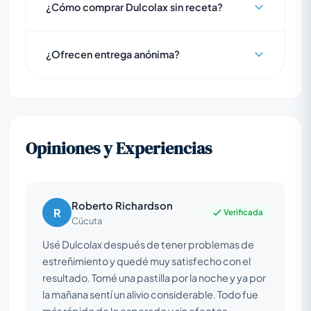
¿Cómo comprar Dulcolax sin receta?
¿Ofrecen entrega anónima?
Opiniones y Experiencias
Roberto Richardson
R
Verificada
Cúcuta
Usé Dulcolax después de tener problemas de
estreñimiento y quedé muy satisfecho con el
resultado. Tomé una pastilla por la noche y ya por
la mañana sentí un alivio considerable. Todo fue
más rápido de lo esperado y sin efectos