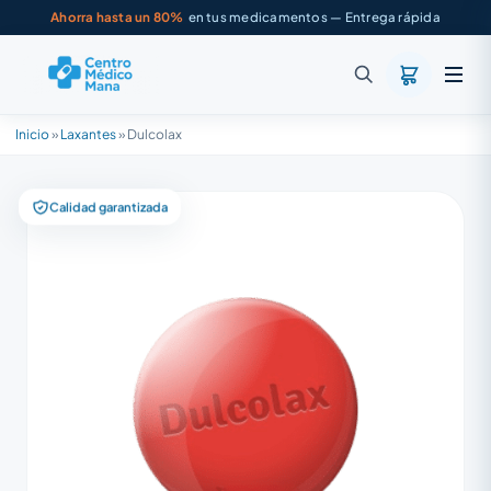
Ahorra hasta un 80%
en tus medicamentos — Entrega rápida
Inicio
»
Laxantes
»
Dulcolax
Calidad garantizada