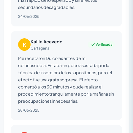
secundarios desagradables.
24/06/2025
Kallie Acevedo
K
Verificada
Cartagena
Me recetaron Dulcolax antes de mi
colonoscopia. Estaba un poco asustada por la
técnica de inserción de los supositorios, pero el
efecto fue una grata sorpresa. El efecto
comenzó a los 30 minutos y pude realizar el
procedimiento tranquilamente por la mañana sin
preocupaciones innecesarias.
28/06/2025