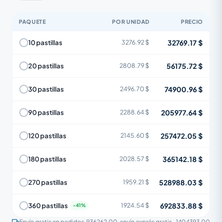
PAQUETE
POR UNIDAD
PRECIO
32769.17 $
10 pastillas
3276.92 $
56175.72 $
20 pastillas
2808.79 $
74900.96 $
30 pastillas
2496.70 $
205977.64 $
90 pastillas
2288.64 $
257472.05 $
120 pastillas
2145.60 $
365142.18 $
180 pastillas
2028.57 $
528988.03 $
270 pastillas
1959.21 $
692833.88 $
360 pastillas
1924.54 $
Envío gratis en pedidos
936262.00
, envío exprés gratis
1404393.00