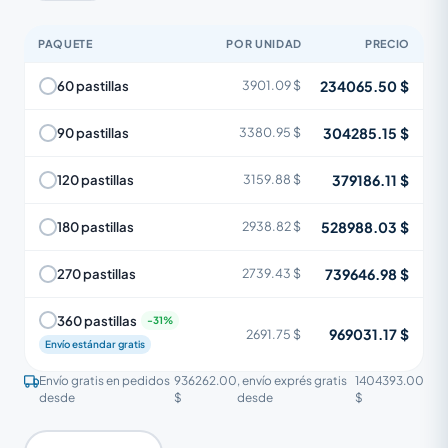
PAQUETE
POR UNIDAD
PRECIO
234065.50 $
60 pastillas
3901.09 $
304285.15 $
90 pastillas
3380.95 $
379186.11 $
120 pastillas
3159.88 $
528988.03 $
180 pastillas
2938.82 $
739646.98 $
270 pastillas
2739.43 $
360 pastillas
969031.17 $
2691.75 $
Envío estándar gratis
Envío gratis en pedidos
936262.00
, envío exprés gratis
1404393.00
desde
$
desde
$