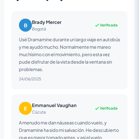
Brady Mercer
B
Verificada
Bogotá
Usé Dramamine durante un largo viaje en autobús
y me ayudó mucho. Normalmente me mareo
muchísimo con el movimiento, pero esta vez
pude disfrutar de la vista desde la ventana sin
problemas.
24/06/2025
Emmanuel Vaughan
E
Verificada
Cúcuta
A menudo me dan náuseas cuando vuelo, y
Dramamine ha sido mi salvación. He descubierto
que es mejor tomarlo antes, y así el vuelo