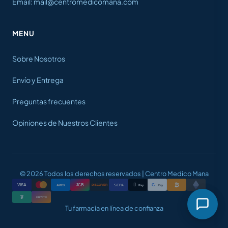
Email: mail@centromedicomana.com
MENU
Sobre Nosotros
Envío y Entrega
Preguntas frecuentes
Opiniones de Nuestros Clientes
© 2026 Todos los derechos reservados | Centro Medico Mana
₿

VISA
JCB
G
AMEX
SEPA
Pay
Pay
DISCOVER
₮
CRYPTO
Tu farmacia en línea de confianza