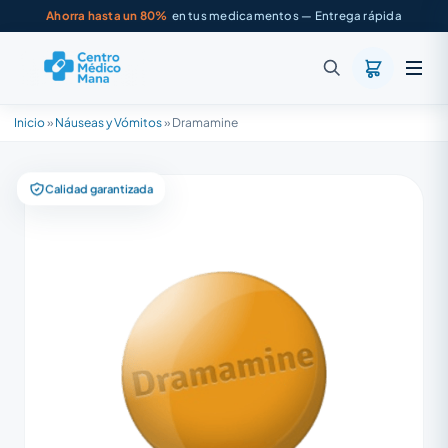
Ahorra hasta un 80%
en tus medicamentos — Entrega rápida
Inicio
»
Náuseas y Vómitos
»
Dramamine
Calidad garantizada