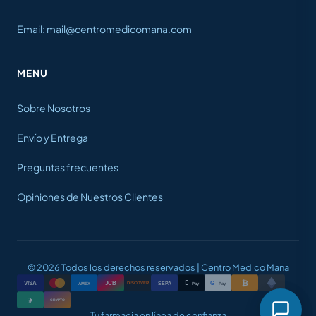
Email: mail@centromedicomana.com
MENU
Sobre Nosotros
Envío y Entrega
Preguntas frecuentes
Opiniones de Nuestros Clientes
© 2026 Todos los derechos reservados | Centro Medico Mana
₿

VISA
JCB
G
AMEX
SEPA
Pay
Pay
DISCOVER
₮
CRYPTO
Tu farmacia en línea de confianza