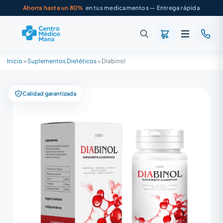
Ahorra hasta un 80%
en tus medicamentos — Entrega rápida
Inicio
»
Suplementos Dietéticos
»
Diabinol
Calidad garantizada