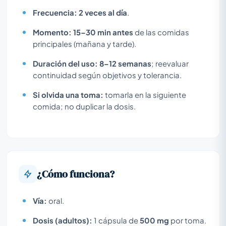
Frecuencia:
2 veces al día
.
Momento:
15–30 min antes
de las comidas
principales (mañana y tarde).
Duración del uso:
8–12 semanas
; reevaluar
continuidad según objetivos y tolerancia.
Si olvida una toma:
tomarla en la siguiente
comida; no duplicar la dosis.
¿Cómo funciona?
Vía:
oral.
Dosis (adultos):
1 cápsula de
500 mg
por toma.