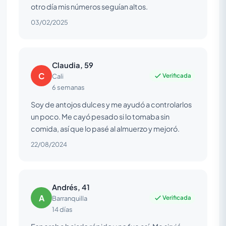
otro día mis números seguían altos.
03/02/2025
Claudia, 59
C
Verificada
Cali
6 semanas
Soy de antojos dulces y me ayudó a controlarlos
un poco. Me cayó pesado si lo tomaba sin
comida, así que lo pasé al almuerzo y mejoró.
22/08/2024
Andrés, 41
A
Verificada
Barranquilla
14 días