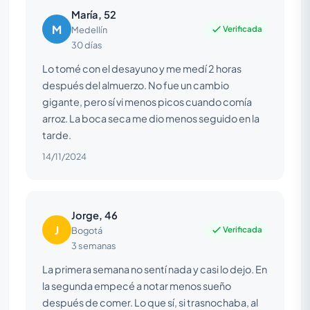
María, 52
M
Verificada
Medellín
30 días
Lo tomé con el desayuno y me medí 2 horas
después del almuerzo. No fue un cambio
gigante, pero sí vi menos picos cuando comía
arroz. La boca seca me dio menos seguido en la
tarde.
14/11/2024
Jorge, 46
J
Verificada
Bogotá
3 semanas
La primera semana no sentí nada y casi lo dejo. En
la segunda empecé a notar menos sueño
después de comer. Lo que sí, si trasnochaba, al