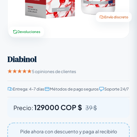
Envío discreto
Devoluciones
Diabinol
5 opiniones de clientes
Entrega: 4–7 días
Métodos de pago seguros
Soporte 24/7
129000 COP $
Precio:
39 $
Pide ahora con descuento y paga al recibirlo