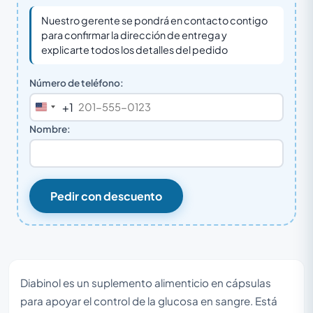
Nuestro gerente se pondrá en contacto contigo
para confirmar la dirección de entrega y
explicarte todos los detalles del pedido
Número de teléfono:
+1
United
States
Nombre:
+1
Pedir con descuento
Diabinol es un suplemento alimenticio en cápsulas
para apoyar el control de la glucosa en sangre. Está