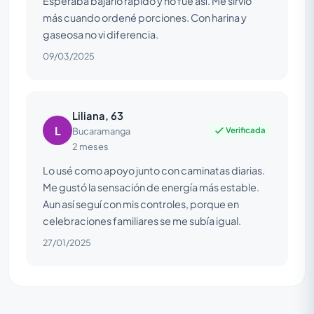
Esperaba bajarlo rápido y no fue así. Me sirvió
más cuando ordené porciones. Con harina y
gaseosa no vi diferencia.
09/03/2025
Liliana, 63
L
Verificada
Bucaramanga
2 meses
Lo usé como apoyo junto con caminatas diarias.
Me gustó la sensación de energía más estable.
Aun así seguí con mis controles, porque en
celebraciones familiares se me subía igual.
27/01/2025