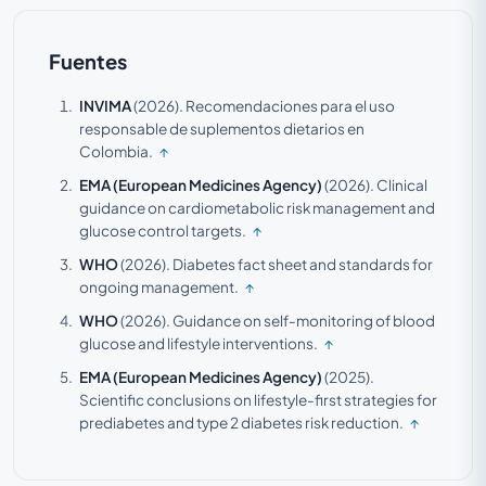
Fuentes
INVIMA
(2026).
Recomendaciones para el uso
responsable de suplementos dietarios en
Colombia.
↑
EMA (European Medicines Agency)
(2026).
Clinical
guidance on cardiometabolic risk management and
glucose control targets.
↑
WHO
(2026).
Diabetes fact sheet and standards for
ongoing management.
↑
WHO
(2026).
Guidance on self-monitoring of blood
glucose and lifestyle interventions.
↑
EMA (European Medicines Agency)
(2025).
Scientific conclusions on lifestyle-first strategies for
prediabetes and type 2 diabetes risk reduction.
↑