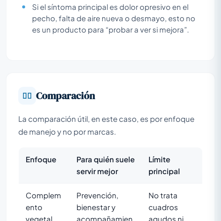
Si el síntoma principal es dolor opresivo en el
pecho, falta de aire nueva o desmayo, esto no
es un producto para “probar a ver si mejora”.
Comparación
La comparación útil, en este caso, es por enfoque
de manejo y no por marcas.
Enfoque
Para quién suele
Límite
servir mejor
principal
Complem
Prevención,
No trata
ento
bienestar y
cuadros
vegetal
acompañamien
agudos ni