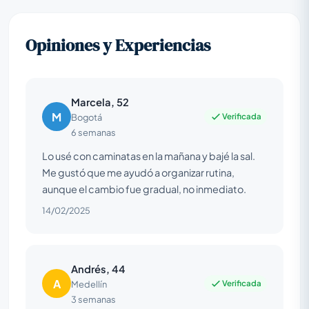
Opiniones y Experiencias
Marcela, 52
M
Verificada
Bogotá
6 semanas
Lo usé con caminatas en la mañana y bajé la sal.
Me gustó que me ayudó a organizar rutina,
aunque el cambio fue gradual, no inmediato.
14/02/2025
Andrés, 44
A
Verificada
Medellín
3 semanas