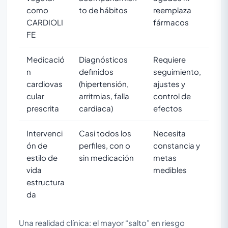
como
to de hábitos
reemplaza
CARDIOLI
fármacos
FE
Medicació
Diagnósticos
Requiere
n
definidos
seguimiento,
cardiovas
(hipertensión,
ajustes y
cular
arritmias, falla
control de
prescrita
cardiaca)
efectos
Intervenci
Casi todos los
Necesita
ón de
perfiles, con o
constancia y
estilo de
sin medicación
metas
vida
medibles
estructura
da
Una realidad clínica: el mayor “salto” en riesgo