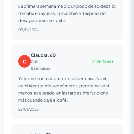
La primera semana me dio un poco de acidez si lo
tomaba en ayunas. Lo cambié a después del
desayuno y se me quitó.
03/11/2024
Claudia, 60
C
Verificada
Cali
8 semanas
Yo ya me controlaba la presión en casa. No vi
cambios grandes en números, pero sí me sentí
menos 'acelerada' en las tardes. Me funcionó
más cuando bajé el café.
22/01/2025