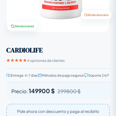
Envío discreto
Devoluciones
CARDIOLIFE
4 opiniones de clientes
Entrega: 4–7 días
Métodos de pago seguros
Soporte 24/7
149900 $
Precio:
299800 $
Pide ahora con descuento y paga al recibirlo