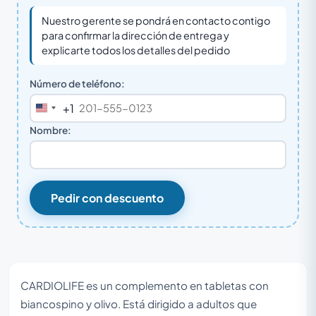
Nuestro gerente se pondrá en contacto contigo
para confirmar la dirección de entrega y
explicarte todos los detalles del pedido
Número de teléfono:
+1
United
States
Nombre:
+1
Pedir con descuento
CARDIOLIFE es un complemento en tabletas con
biancospino y olivo. Está dirigido a adultos que