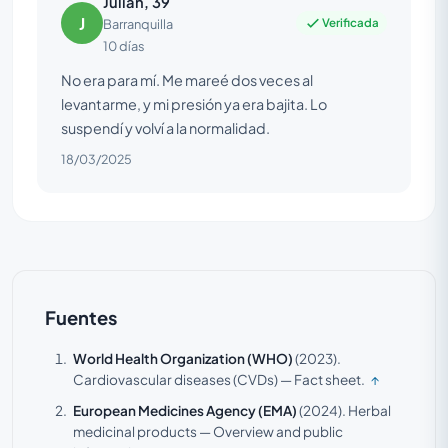
Julián, 39
J
Verificada
Barranquilla
10 días
No era para mí. Me mareé dos veces al
levantarme, y mi presión ya era bajita. Lo
suspendí y volví a la normalidad.
18/03/2025
Fuentes
World Health Organization (WHO)
(2023).
Cardiovascular diseases (CVDs) — Fact sheet.
↑
European Medicines Agency (EMA)
(2024).
Herbal
medicinal products — Overview and public